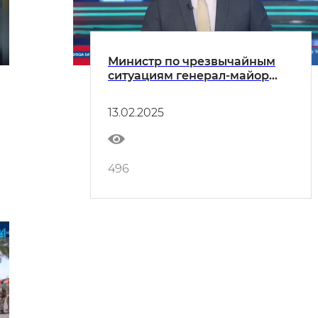
Министр по чрезвычайным
ситуациям генерал-майор
А.Х.Кулдашев провёл встречу
с молодёжью, а затем и с
13.02.2025
предпринимателями.
496