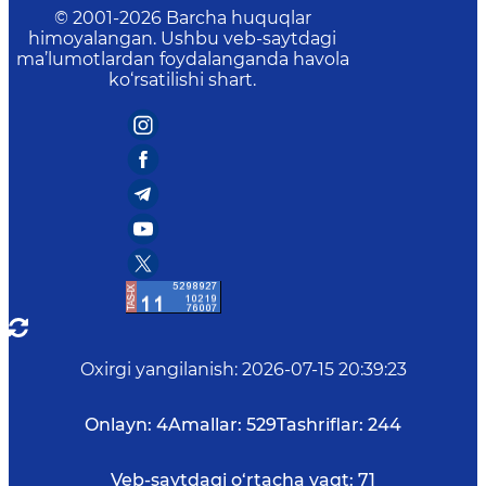
© 2001-
2026
Barcha huquqlar
himoyalangan. Ushbu veb-saytdagi
ma’lumotlardan foydalanganda havola
ko‘rsatilishi shart.
Oxirgi yangilanish
:
2026-07-15 20:39:23
Onlayn:
4
Amallar:
529
Tashriflar:
244
Veb-saytdagi o‘rtacha vaqt:
71