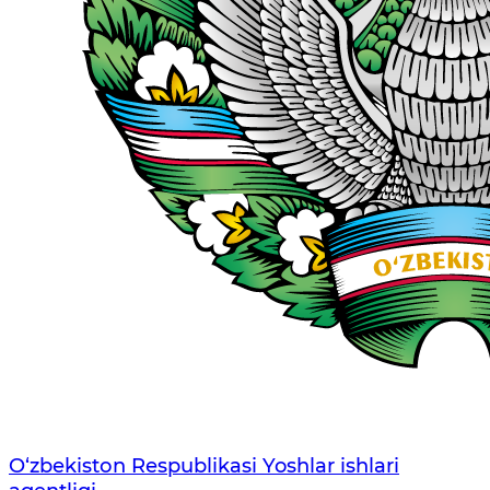
O‘zbеkistоn Rеspublikаsi Yoshlar ishlari