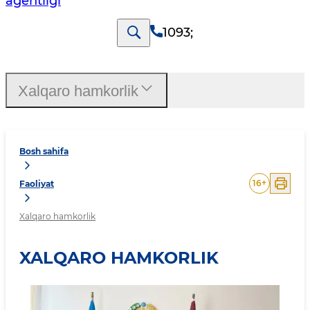
agentligi
1093
;
Xalqaro hamkorlik
Bosh sahifa
16
+
Faoliyat
Xalqaro hamkorlik
XALQARO HAMKORLIK