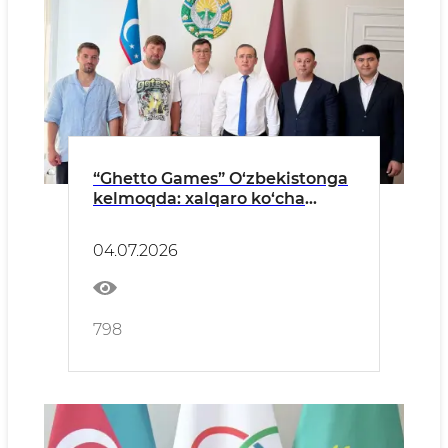
“Ghetto Games” O‘zbekistonga
kelmoqda: xalqaro ko‘cha
sporti harakati endi
mahallalarimizda!
04.07.2026
798