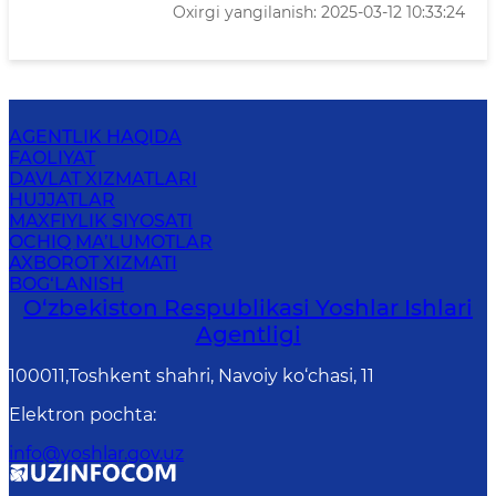
Oxirgi yangilanish: 2025-03-12 10:33:24
AGENTLIK HAQIDA
FAOLIYAT
DAVLAT XIZMATLARI
HUJJATLAR
MAXFIYLIK SIYOSATI
OCHIQ MA’LUMOTLAR
AXBOROT XIZMATI
BOG‘LANISH
O‘zbеkistоn Rеspublikаsi Yoshlar Ishlari
Agentligi
100011,Toshkent shahri, Navoiy ko‘chasi, 11
Elektron pochta
:
info@yoshlar.gov.uz