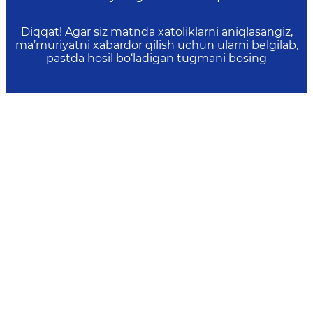
Diqqat! Agar siz matnda xatoliklarni aniqlasangiz,
ma’muriyatni xabardor qilish uchun ularni belgilab,
pastda hosil bo‘ladigan tugmani bosing