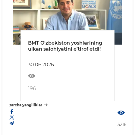
BMT O‘zbekiston yoshlarining
ulkan salohiyatini e’tirof etdi!
30.06.2026
196
Barcha yangiliklar
5216