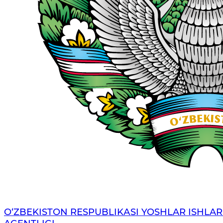
O‘ZBЕKISTОN RЕSPUBLIKАSI YOSHLAR ISHLAR