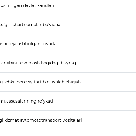
shirilgan davlat xaridlari
to‘g‘ri shartnomalar bo‘yicha
nishi rejalashtirilgan tovarlar
tarkibini tasdiqlash haqidagi buyruq
 ichki idoraviy tartibini ishlab chiqish
muassasalarining ro‘yxati
agi xizmat avtomototransport vositalari