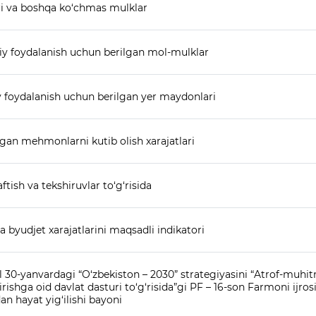
ri va boshqa ko‘chmas mulklar
iy foydalanish uchun berilgan mol-mulklar
 foydalanish uchun berilgan yer maydonlari
rgan mehmonlarni kutib olish xarajatlari
ftish va tekshiruvlar to‘g‘risida
ha byudjet xarajatlarini maqsadli indikatori
l 30-yanvardagi “O‘zbekiston – 2030” strategiyasini “Atrof-muhit
irishga oid davlat dasturi to‘g‘risida”gi PF – 16-son Farmoni ijros
an hayat yig‘ilishi bayoni