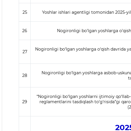
25
Yoshlar ishlari agentligi tomonidan 2025-y
26
Nogironligi bo'lgan yoshlarga o'qish
Nogironligi bo‘lgan yoshlarga o‘qish davrida yas
27
Nogironligi bo‘lgan yoshlarga asbob-uskunal
28
t
“Nogironligi bo‘lgan yoshlarni ijtimoiy qo‘lla
29
reglamentlarini tasdiqlash to‘g‘risida”gi qar
(
2025