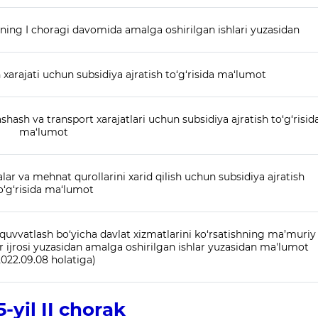
ilning I choragi davomida amalga oshirilgan ishlari yuzasidan
 xarajati uchun subsidiya ajratish to‘g‘risida ma‘lumot
hash va transport xarajatlari uchun subsidiya ajratish to‘g‘risid
ma‘lumot
ar va mehnat qurollarini xarid qilish uchun subsidiya ajratish
o‘g‘risida ma‘lumot
b-quvvatlash bo‘yicha davlat xizmatlarini ko‘rsatishning ma’muriy
or ijrosi yuzasidan amalga oshirilgan ishlar yuzasidan ma'lumot
2022.09.08 holatiga)
-yil II chorak