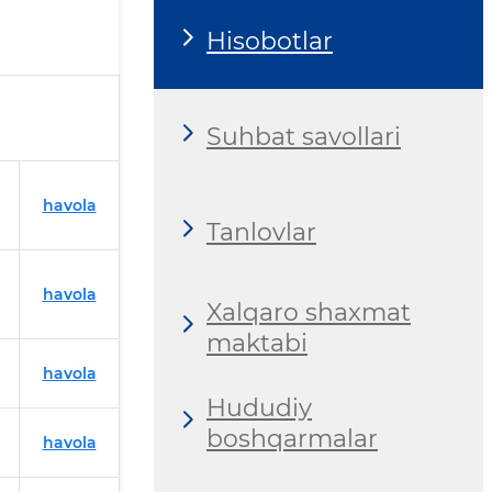
Hisobotlar
Suhbat savollari
havola
Tanlovlar
havola
Xalqaro shaxmat
maktabi
havola
Hududiy
boshqarmalar
havola