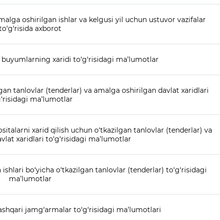
malga oshirilgan ishlar va kelgusi yil uchun ustuvor vazifalar
to‘g‘risida axborot
 buyumlarning xaridi to‘g‘risidagi ma’lumotlar
gan tanlovlar (tenderlar) va amalga oshirilgan davlat xaridlari
g‘risidagi ma’lumotlar
sitalarni xarid qilish uchun o‘tkazilgan tanlovlar (tenderlar) va
lat xaridlari to‘g‘risidagi ma’lumotlar
 ishlari bo‘yicha o‘tkazilgan tanlovlar (tenderlar) to‘g‘risidagi
ma’lumotlar
hqari jamg‘armalar to‘g‘risidagi ma’lumotlari