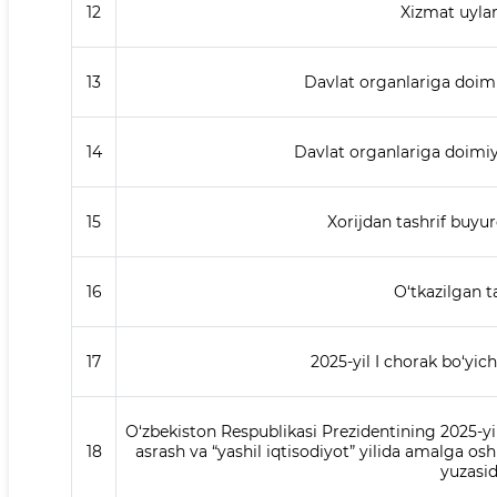
12
Xizmat uyla
13
Davlat organlariga doim
14
Davlat organlariga doimiy
15
Xorijdan tashrif buyu
16
O‘tkazilgan ta
17
2025-yil I chorak bo‘yic
O‘zbekiston Respublikasi Prezidentining 2025-yi
18
asrash va “yashil iqtisodiyot” yilida amalga osh
yuzasid