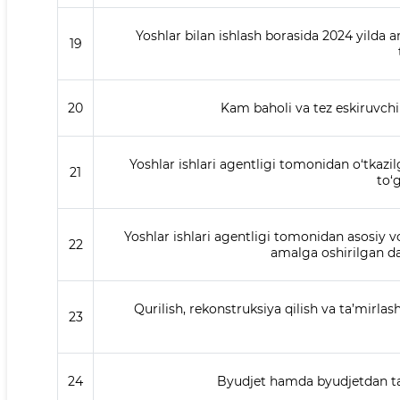
Yoshlar bilan ishlash borasida 2024 yilda a
19
20
Kam baholi va tez eskiruvchi
Yoshlar ishlari agentligi tomonidan o‘tkazil
21
to‘
Yoshlar ishlari agentligi tomonidan asosiy vo
22
amalga oshirilgan dav
Qurilish, rekonstruksiya qilish va ta’mirlash
23
24
Byudjet hamda byudjetdan tas