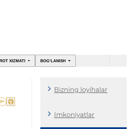
ROT XIZMATI
BOG‘LANISH
Bizning loyihalar
0
+
Imkoniyatlar