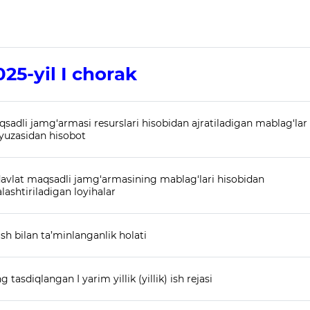
025-yil I chorak
aqsadli jamg‘armasi resurslari hisobidan ajratiladigan mablag‘lar
yuzasidan hisobot
h davlat maqsadli jamg‘armasining mablag‘lari hisobidan
lashtiriladigan loyihalar
sh bilan ta’minlanganlik holati
g tasdiqlangan I yarim yillik (yillik) ish rejasi