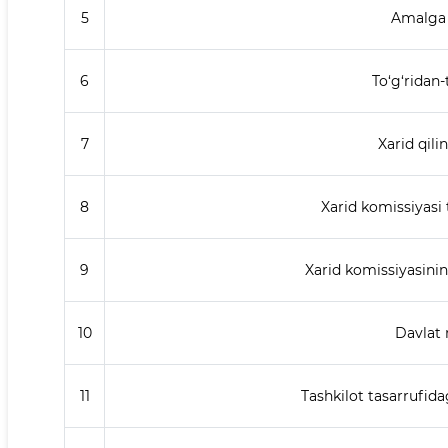
5
Amalga o
6
To‘g‘ridan-
7
Xarid qili
8
Xarid komissiyasi 
9
Xarid komissiyasining
10
Davlat 
11
Tashkilot tasarrufid