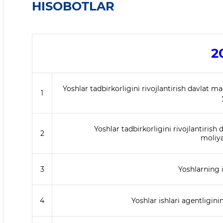
HISOBOTLAR
2
Yoshlar tadbirkorligini rivojlantirish davlat m
1
Yoshlar tadbirkorligini rivojlantiris
2
moliya
3
Yoshlarning i
4
Yoshlar ishlari agentliginin