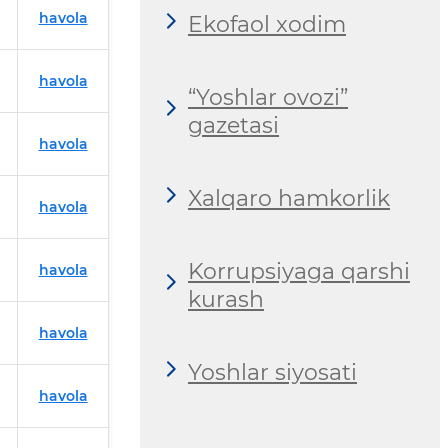
havola
Ekofaol xodim
havola
“Yoshlar ovozi”
gazetasi
havola
Xalqaro hamkorlik
havola
Korrupsiyaga qarshi
havola
kurash
havola
Yoshlar siyosati
havola