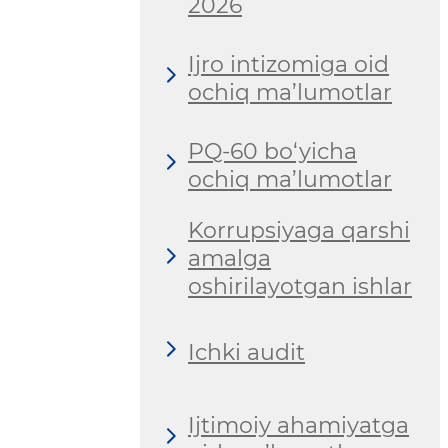
2026
Ijro intizomiga oid
ochiq ma’lumotlar
PQ-60 bo‘yicha
ochiq ma’lumotlar
Korrupsiyaga qarshi
amalga
oshirilayotgan ishlar
Ichki audit
Ijtimoiy ahamiyatga