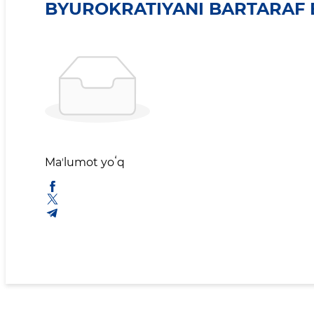
BYUROKRATIYANI BARTARAF E
Maʼlumot yoʻq