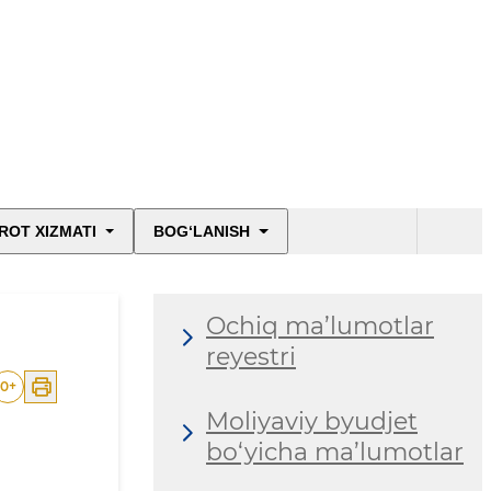
ROT XIZMATI
BOG‘LANISH
Ochiq ma’lumotlar
reyestri
0
+
Moliyaviy byudjet
bo‘yicha ma’lumotlar