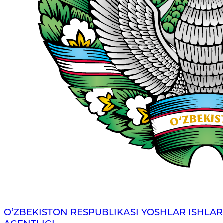
O‘ZBЕKISTОN RЕSPUBLIKАSI YOSHLAR ISHLAR