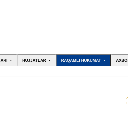
LARI
HUJJATLAR
RAQAMLI HUKUMAT
AXBO