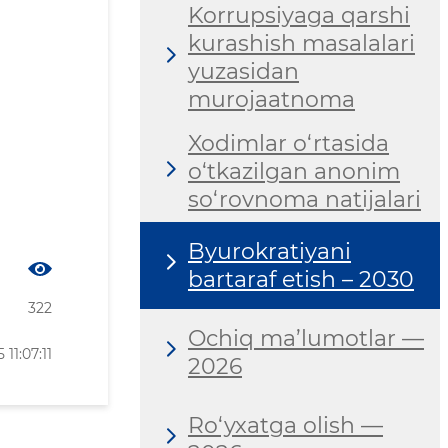
Korrupsiyaga qarshi
kurashish masalalari
yuzasidan
murojaatnoma
Xodimlar o‘rtasida
o‘tkazilgan anonim
so‘rovnoma natijalari
Byurokratiyani
bartaraf etish – 2030
322
Ochiq ma’lumotlar —
11:07:11
2026
Ro‘yxatga olish —