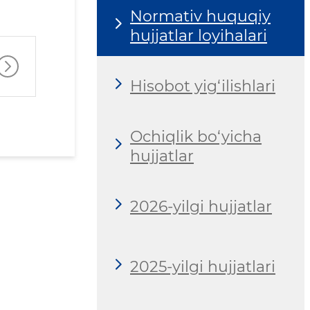
Normativ huquqiy
hujjatlar loyihalari
Hisobot yig‘ilishlari
Ochiqlik bo‘yicha
hujjatlar
2026-yilgi hujjatlar
2025-yilgi hujjatlari