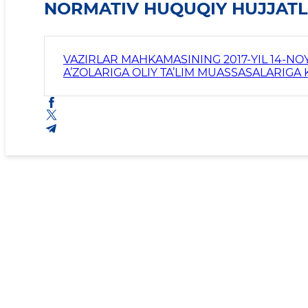
NORMATIV HUQUQIY HUJJATL
VAZIRLAR MAHKAMASINING 2017-YIL 14-NO
A’ZOLARIGA OLIY TA’LIM MUASSASALARIGA 
QARORIGA O‘ZGARTIRISH VA QO‘SHIMCHALAR