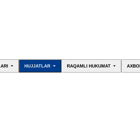
LARI
HUJJATLAR
RAQAMLI HUKUMAT
AXBO