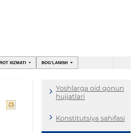
ROT XIZMATI
BOG‘LANISH
Yoshlarga oid qonun
hujjatlari
Konstitutsiya sahifasi