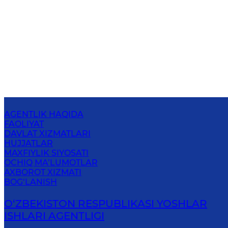
AGENTLIK HAQIDA
FAOLIYAT
DAVLAT XIZMATLARI
HUJJATLAR
MAXFIYLIK SIYOSATI
OCHIQ MA’LUMOTLAR
AXBOROT XIZMATI
BOG‘LANISH
O‘ZBЕKISTОN RЕSPUBLIKАSI YOSHLAR
ISHLARI AGENTLIGI