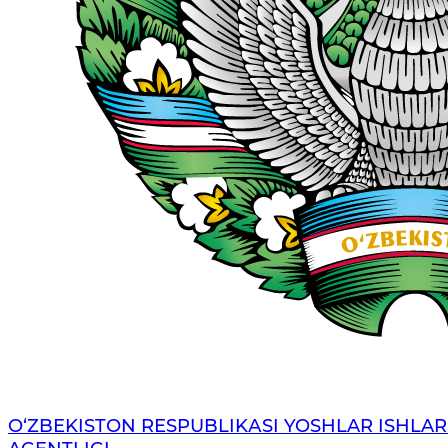
O‘ZBЕKISTОN RЕSPUBLIKАSI YOSHLAR ISHLAR