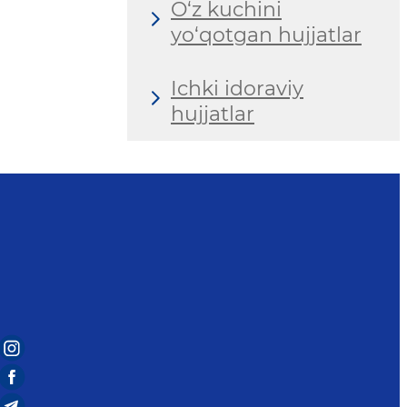
O‘z kuchini
yo‘qotgan hujjatlar
Ichki idoraviy
hujjatlar