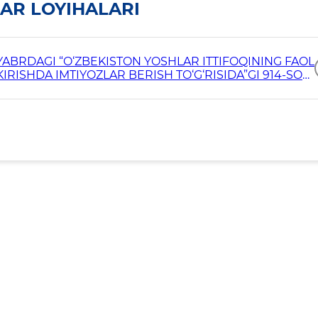
AR LOYIHALARI
YABRDAGI “O‘ZBEKISTON YOSHLAR ITTIFOQINING FAOL
KIRISHDA IMTIYOZLAR BERISH TO‘G‘RISIDA”GI 914-SON
 KIRITISH TO‘G‘RISIDA