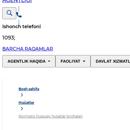
AGENTLIGI
Ishonch telefoni
1093
;
BARCHA RAQAMLAR
AGENTLIK HAQIDA
FAOLIYAT
DAVLAT XIZMAT
Bosh sahifa
Hujjatlar
Normativ huquqiy hujjatlar loyihalari