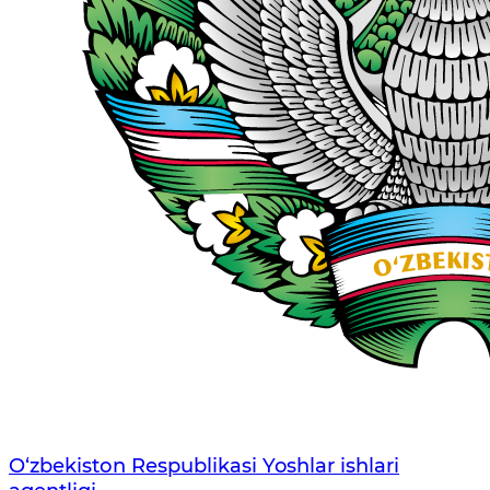
O‘zbеkistоn Rеspublikаsi Yoshlar ishlari