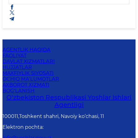
AGENTLIK HAQIDA
FAOLIYAT
DAVLAT XIZMATLARI
HUJJATLAR
MAXFIYLIK SIYOSATI
OCHIQ MA’LUMOTLAR
AXBOROT XIZMATI
BOG‘LANISH
O‘zbеkistоn Rеspublikаsi Yoshlar Ishlari
Agentligi
100011,Toshkent shahri, Navoiy ko‘chasi, 11
Elektron pochta
:
info@yoshlar.gov.uz