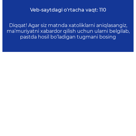
Veb-saytdagi o‘rtacha vaqt:
110
Diqqat! Agar siz matnda xatoliklarni aniqlasangiz,
ma’muriyatni xabardor qilish uchun ularni belgilab,
pastda hosil bo‘ladigan tugmani bosing