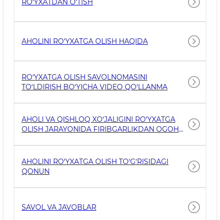
RO‘YXATDAN O‘TISH
AHOLINI RO‘YXATGA OLISH HAQIDA
RO‘YXATGA OLISH SAVOLNOMASINI
TO‘LDIRISH BO‘YICHA VIDEO QO‘LLANMA
AHOLI VA QISHLOQ XO‘JALIGINI RO‘YXATGA
OLISH JARAYONIDA FIRIBGARLIKDAN OGOH
BO‘LING!
AHOLINI RO‘YXATGA OLISH TO‘G‘RISIDAGI
QONUN
SAVOL VA JAVOBLAR