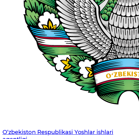
O‘zbеkistоn Rеspublikаsi Yoshlar ishlari