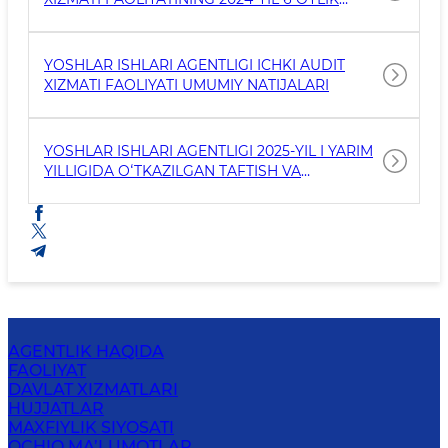
FAOLIYATI BOʻYICHA HISOBOTI
YOSHLAR ISHLARI AGENTLIGI ICHKI AUDIT
XIZMATI FAOLIYATI UMUMIY NATIJALARI
YOSHLAR ISHLARI AGENTLIGI 2025-YIL I YARIM
YILLIGIDA OʻTKAZILGAN TAFTISH VA
TEKSHIRUVLAR TO‘G‘RISIDA MA’LUMOT
AGENTLIK HAQIDA
FAOLIYAT
DAVLAT XIZMATLARI
HUJJATLAR
MAXFIYLIK SIYOSATI
OCHIQ MA’LUMOTLAR