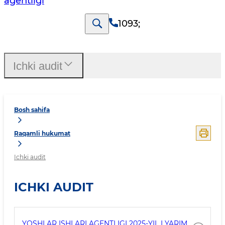
agentligi
1093
;
Ichki audit
Bosh sahifa
Raqamli hukumat
Ichki audit
ICHKI AUDIT
YOSHLAR ISHLARI AGENTLIGI 2025-YIL I YARIM