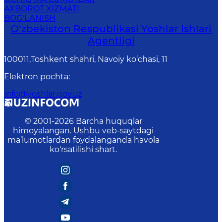
AXBOROT XIZMATI
BOG‘LANISH
O‘zbеkistоn Rеspublikаsi Yoshlar Ishlari
Agentligi
100011,Toshkent shahri, Navoiy ko‘chasi, 11
Elektron pochta
:
info@yoshlar.gov.uz
© 2001-
2026
Barcha huquqlar
himoyalangan. Ushbu veb-saytdagi
ma’lumotlardan foydalanganda havola
ko‘rsatilishi shart.