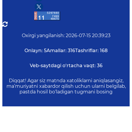
Oxirgi yangilanish
:
2026-07-15 20:39:23
Onlayn:
5
Amallar:
316
Tashriflar:
168
Veb-saytdagi o‘rtacha vaqt:
36
Diqqat! Agar siz matnda xatoliklarni aniqlasangiz,
ma’muriyatni xabardor qilish uchun ularni belgilab,
pastda hosil bo‘ladigan tugmani bosing