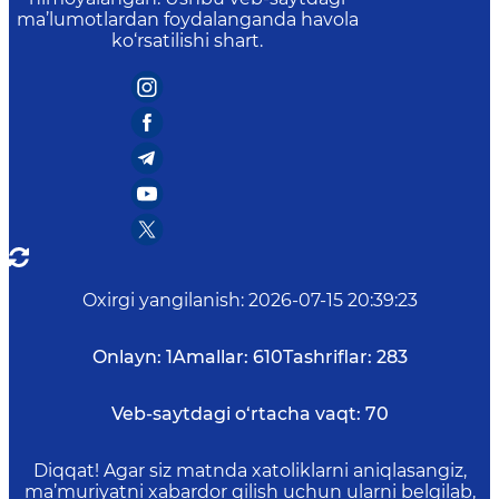
ma’lumotlardan foydalanganda havola
ko‘rsatilishi shart.
Oxirgi yangilanish
:
2026-07-15 20:39:23
Onlayn:
1
Amallar:
610
Tashriflar:
283
Veb-saytdagi o‘rtacha vaqt:
70
Diqqat! Agar siz matnda xatoliklarni aniqlasangiz,
ma’muriyatni xabardor qilish uchun ularni belgilab,