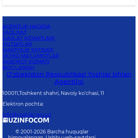
AGENTLIK HAQIDA
FAOLIYAT
DAVLAT XIZMATLARI
HUJJATLAR
MAXFIYLIK SIYOSATI
OCHIQ MA’LUMOTLAR
AXBOROT XIZMATI
BOG‘LANISH
O‘zbеkistоn Rеspublikаsi Yoshlar Ishlari
Agentligi
100011,Toshkent shahri, Navoiy ko‘chasi, 11
Elektron pochta
:
info@yoshlar.gov.uz
© 2001-
2026
Barcha huquqlar
himoyalangan. Ushbu veb-saytdagi