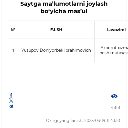
Saytga ma’lumotlarni joylash
bo‘yicha mas’ul
№
F.I.SH
Lavozimi
Axborot xizm
1
Yusupov Doniyorbek Ibrahimovich
bosh mutaxass
4818
Oxirgi yangilanish: 2025-03-19 11:43:10