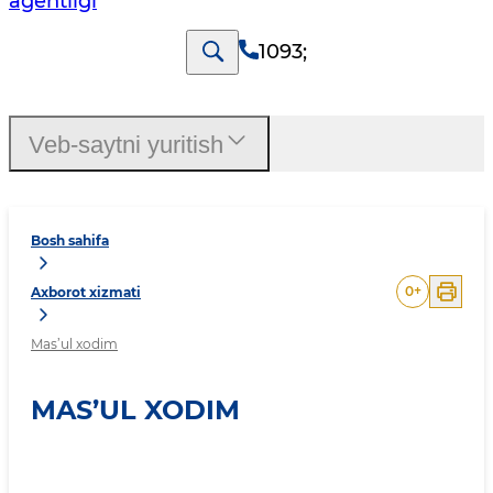
agentligi
1093
;
Veb-saytni yuritish
Bosh sahifa
0
+
Axborot xizmati
Mas’ul xodim
MAS’UL XODIM