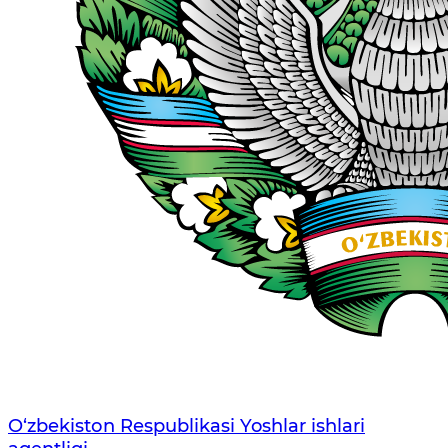
O‘zbеkistоn Rеspublikаsi Yoshlar ishlari