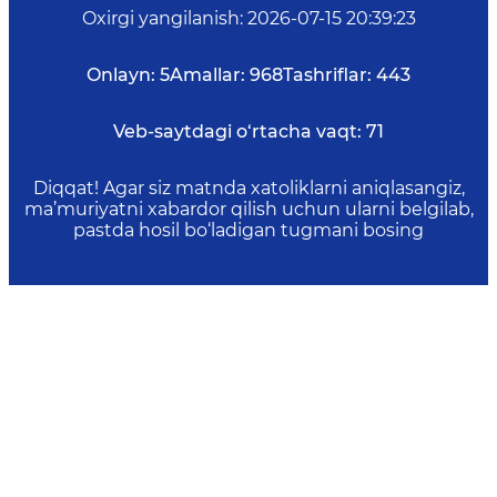
Oxirgi yangilanish
:
2026-07-15 20:39:23
Onlayn:
5
Amallar:
968
Tashriflar:
443
Veb-saytdagi o‘rtacha vaqt:
71
Diqqat! Agar siz matnda xatoliklarni aniqlasangiz,
ma’muriyatni xabardor qilish uchun ularni belgilab,
pastda hosil bo‘ladigan tugmani bosing