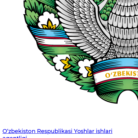
O‘zbеkistоn Rеspublikаsi Yoshlar ishlari