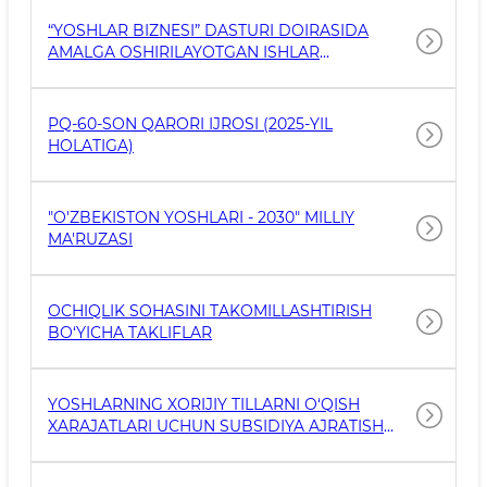
“YOSHLAR BIZNESI” DASTURI DOIRASIDA
AMALGA OSHIRILAYOTGAN ISHLAR
TO‘G‘RISIDA MA’LUMOT
PQ-60-SON QARORI IJROSI (2025-YIL
HOLATIGA)
"O'ZBEKISTON YOSHLARI - 2030" MILLIY
MA'RUZASI
OCHIQLIK SOHASINI TAKOMILLASHTIRISH
BO‘YICHA TAKLIFLAR
YOSHLARNING XORIJIY TILLARNI O‘QISH
XARAJATLARI UCHUN SUBSIDIYA AJRATISH
TO‘G‘RISIDAGI 632-SON QARORI IJROSI