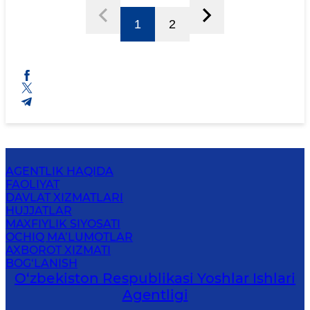
1
2
AGENTLIK HAQIDA
FAOLIYAT
DAVLAT XIZMATLARI
HUJJATLAR
MAXFIYLIK SIYOSATI
OCHIQ MA’LUMOTLAR
AXBOROT XIZMATI
BOG‘LANISH
O‘zbеkistоn Rеspublikаsi Yoshlar Ishlari
Agentligi