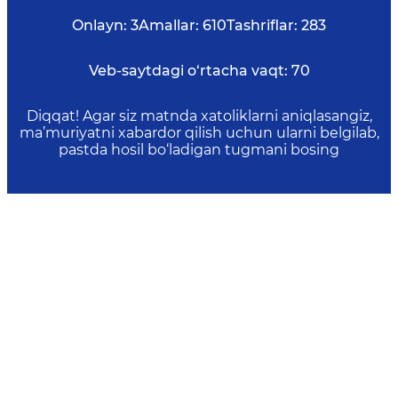
Onlayn:
3
Amallar:
610
Tashriflar:
283
Veb-saytdagi o‘rtacha vaqt:
70
Diqqat! Agar siz matnda xatoliklarni aniqlasangiz,
ma’muriyatni xabardor qilish uchun ularni belgilab,
pastda hosil bo‘ladigan tugmani bosing