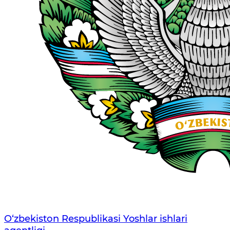
O‘zbеkistоn Rеspublikаsi Yoshlar ishlari