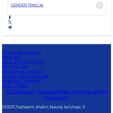
GENDER TENGLIK
AGENTLIK HAQIDA
FAOLIYAT
DAVLAT XIZMATLARI
HUJJATLAR
MAXFIYLIK SIYOSATI
OCHIQ MA’LUMOTLAR
AXBOROT XIZMATI
BOG‘LANISH
O‘zbеkistоn Rеspublikаsi Yoshlar Ishlari
Agentligi
100011,Toshkent shahri, Navoiy ko‘chasi, 11