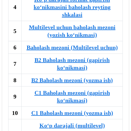
4
ko‘nikmasini baholash reyting
shkalasi
Multilevel uchun baholash mezoni
5
(yozish ko‘nikmasi)
6
Baholash mezoni (Multilevel uchun)
B2 Baholash mezoni (gapirish
7
ko‘nikmasi)
8
B2 Baholash mezoni (yozma ish)
C1 Baholash mezoni (gapirish
9
ko‘nikmasi)
10
C1 Baholash mezoni (yozma ish)
Ko‘p darajali (multilevel)