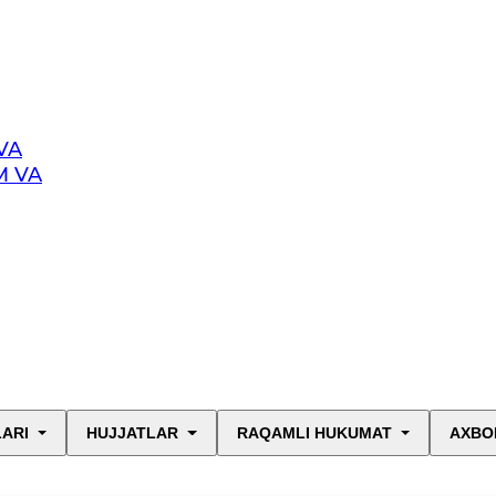
VA
M VA
LARI
HUJJATLAR
RAQAMLI HUKUMAT
AXBO