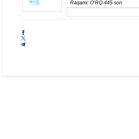
Raqami: O‘R
Q
-445-son