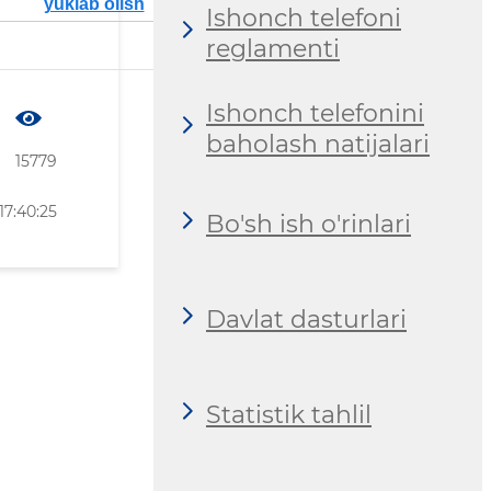
yuklab olish
Ishonch telefoni
reglamenti
Ishonch telefonini
baholash natijalari
15779
17:40:25
Bo'sh ish o'rinlari
Davlat dasturlari
Statistik tahlil