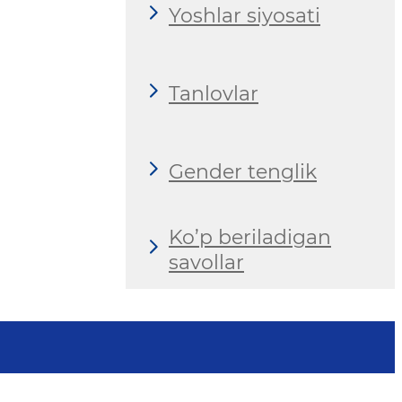
Yoshlar siyosati
Tanlovlar
Gender tenglik
Ko’p beriladigan
savollar