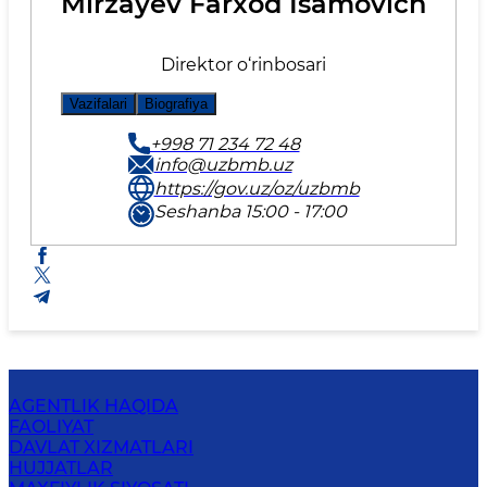
Mirzayev Farxod Isamovich
Direktor o‘rinbosari
Vazifalari
Biografiya
+998 71 234 72 48
info@uzbmb.uz
https://gov.uz/oz/uzbmb
Seshanba 15:00 - 17:00
AGENTLIK HAQIDA
FAOLIYAT
DAVLAT XIZMATLARI
HUJJATLAR