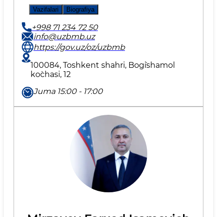
Vazifalari
Biografiya
+998 71 234 72 50
info@uzbmb.uz
https://gov.uz/oz/uzbmb
100084, Toshkent shahri, Bog`ishamol
ko`chasi, 12
Juma 15:00 - 17:00