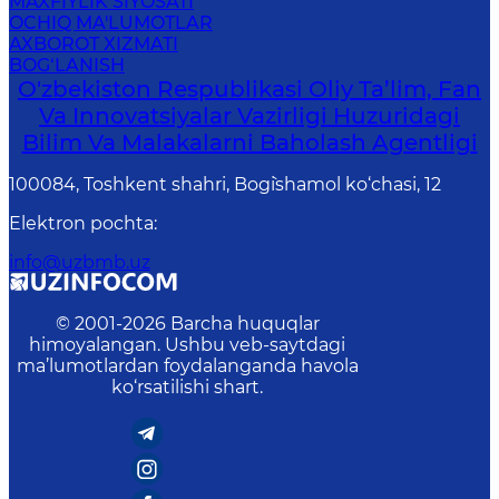
MAXFIYLIK SIYOSATI
OCHIQ MA'LUMOTLAR
AXBOROT XIZMATI
BOG‘LANISH
O'zbekiston Respublikasi Oliy Ta’lim, Fan
Va Innovatsiyalar Vazirligi Huzuridagi
Bilim Va Malakalarni Baholash Agentligi
100084, Toshkent shahri, Bog`ishamol ko‘chasi, 12
Elektron pochta
:
info@uzbmb.uz
© 2001-
2026
Barcha huquqlar
himoyalangan. Ushbu veb-saytdagi
ma’lumotlardan foydalanganda havola
ko‘rsatilishi shart.