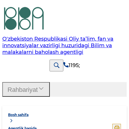
O'zbekiston Respublikasi Oliy ta’lim, fan va
innovatsiyalar vazirligi huzuridagi Bilim va
malakalarni baholash agentligi
1195
;
Rahbariyat
Bosh sahifa
Agentlik haqida