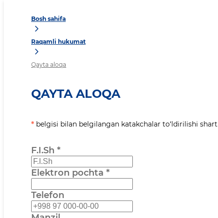
Bosh sahifa
Raqamli hukumat
Qayta aloqa
QAYTA ALOQA
*
belgisi bilan belgilangan katakchalar to‘ldirilishi shart
F.I.Sh
*
Elektron pochta
*
Telefon
Manzil