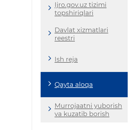
Ijro.gov.uz tizimi
topshiriqlari
Davlat xizmatlari
reestri
Ish reja
Qayta aloqa
Murrojaatni yuborish
va kuzatib borish