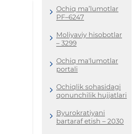
Ochiq ma’lumotlar
PF–6247
Moliyaviy hisobotlar
– 3299
Ochiq ma'lumotlar
portali
Ochiqlik sohasidagi
qonunchilik hujjatlari
Byurokratiyani
bartaraf etish – 2030