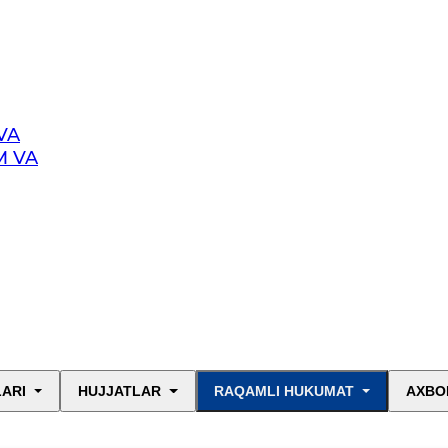
VA
M VA
LARI
HUJJATLAR
RAQAMLI HUKUMAT
AXBO