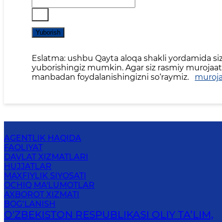
Yuborish
Eslatma: ushbu Qayta aloqa shakli yordamida siz 
yuborishingiz mumkin. Agar siz rasmiy murojaat,
manbadan foydalanishingizni so‘raymiz.
muroja
AGENTLIK HAQIDA
FAOLIYAT
DAVLAT XIZMATLARI
HUJJATLAR
MAXFIYLIK SIYOSATI
OCHIQ MA'LUMOTLAR
AXBOROT XIZMATI
BOG‘LANISH
O'ZBEKISTON RESPUBLIKASI OLIY TA’LIM,