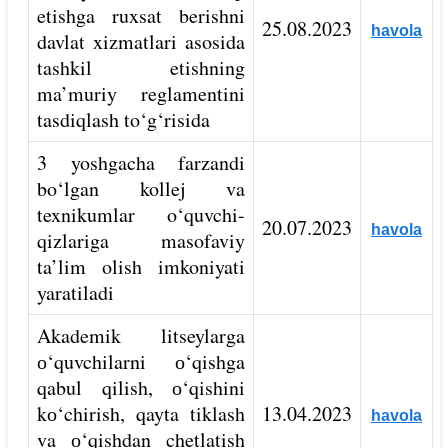
etishga ruxsat berishni
25.08.2023
havola
davlat xizmatlari asosida
tashkil etishning
ma’muriy reglamentini
tasdiqlash to‘g‘risida
3 yoshgacha farzandi
bo‘lgan kollej va
texnikumlar o‘quvchi-
20.07.2023
havola
qizlariga masofaviy
ta’lim olish imkoniyati
yaratiladi
Akademik litseylarga
о‘quvchilarni о‘qishga
qabul qilish, о‘qishini
kо‘chirish, qayta tiklash
13.04.2023
havola
va о‘qishdan chetlatish