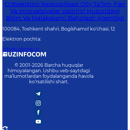
O'zbekiston Respublikasi Oliy Ta’lim, Fan
Va Innovatsiyalar Vazirligi Huzuridagi
Bilim Va Malakalarni Baholash Agentligi
100084, Toshkent shahri, Bog`ishamol ko‘chasi, 12
Elektron pochta
:
info@uzbmb.uz
© 2001-
2026
Barcha huquqlar
himoyalangan. Ushbu veb-saytdagi
ma’lumotlardan foydalanganda havola
ko‘rsatilishi shart.