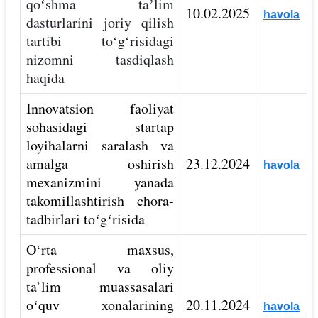
qoʻshma taʼlim
10.02.2025
havola
dasturlarini joriy qilish
tartibi toʻgʻrisidagi
nizomni tasdiqlash
haqida
Innovatsion faoliyat
sohasidagi startap
loyihalarni saralash va
amalga oshirish
23.12.2024
havola
mexanizmini yanada
takomillashtirish chora-
tadbirlari toʻgʻrisida
Oʻrta maxsus,
professional va oliy
ta’lim muassasalari
oʻquv xonalarining
20.11.2024
havola