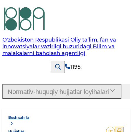
O'zbekiston Respublikasi Oliy ta’lim, fan va
innovatsiyalar vazirligi huzuridagi Bilim va
malakalarni baholash agentligi
1195
;
Normativ-huquqiy hujjatlar loyihalari
Bosh sahifa
0
+
Hujjatlar