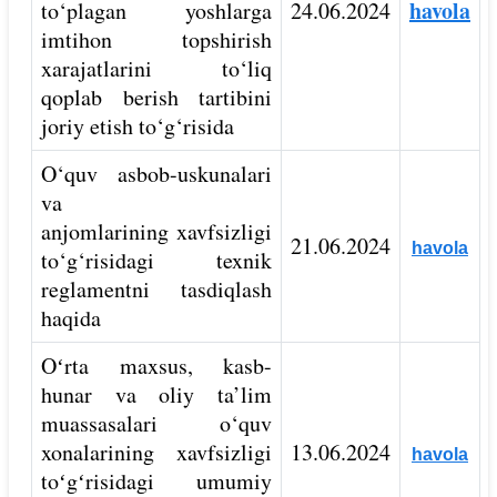
havola
to‘plagan yoshlarga
24.06.2024
imtihon topshirish
xarajatlarini to‘liq
qoplab berish tartibini
joriy etish to‘g‘risida
O‘quv asbob-uskunalari
va
anjomlarining xavfsizligi
21.06.2024
havola
to‘g‘risidagi texnik
reglamentni tasdiqlash
haqida
Oʻrta maxsus, kasb-
hunar va oliy ta’lim
muassasalari o‘quv
xonalarining xavfsizligi
13.06.2024
havola
toʻgʻrisidagi umumiy