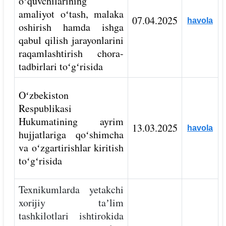
oʻquvchilarining
amaliyot oʻtash, malaka
07.04.2025
havola
oshirish hamda ishga
qabul qilish jarayonlarini
raqamlashtirish chora-
tadbirlari toʻgʻrisida
Oʻzbekiston
Respublikasi
Hukumatining ayrim
13.03.2025
havola
hujjatlariga qoʻshimcha
va oʻzgartirishlar kiritish
toʻgʻrisida
Texnikumlarda yetakchi
xorijiy taʼlim
tashkilotlari ishtirokida