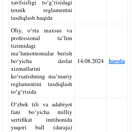
xavfsizligi to‘g‘risidagi
texnik reglamentni
tasdiqlash haqida
Oliy, oʻrta maxsus va
professional taʼlim
tizimidagi
maʼlumotnomalar berish
havola
boʻyicha davlat
14.08.2024
xizmatlarini
koʻrsatishning maʼmuriy
reglamentini tasdiqlash
toʻgʻrisida
O‘zbek tili va adabiyot
fani bo‘yicha milliy
sertifikat imtihonida
yuqori ball (daraja)