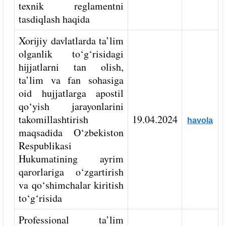
texnik reglamentni
tasdiqlash haqida
Xorijiy davlatlarda ta’lim
olganlik to‘g‘risidagi
hijjatlarni tan olish,
ta’lim va fan sohasiga
oid hujjatlarga apostil
qo‘yish jarayonlarini
takomillashtirish
19.04.2024
havola
maqsadida O‘zbekiston
Respublikasi
Hukumatining ayrim
qarorlariga o‘zgartirish
va qo‘shimchalar kiritish
to‘g‘risida
Professional ta’lim