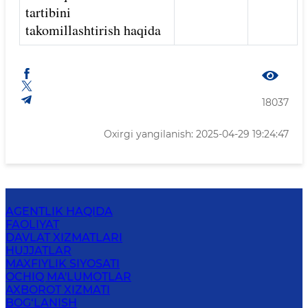
tartibini
takomillashtirish haqida
18037
Oxirgi yangilanish: 2025-04-29 19:24:47
AGENTLIK HAQIDA
FAOLIYAT
DAVLAT XIZMATLARI
HUJJATLAR
MAXFIYLIK SIYOSATI
OCHIQ MA'LUMOTLAR
AXBOROT XIZMATI
BOG‘LANISH