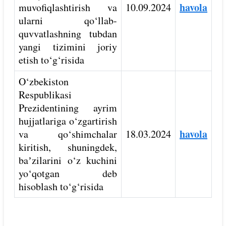
havola
muvofiqlashtirish va
10.09.2024
ularni qo‘llab-
quvvatlashning tubdan
yangi tizimini joriy
etish to‘g‘risida
O‘zbekiston
Respublikasi
Prezidentining ayrim
hujjatlariga o‘zgartirish
havola
va qo‘shimchalar
18.03.2024
kiritish, shuningdek,
baʼzilarini o‘z kuchini
yo‘qotgan deb
hisoblash to‘g‘risida