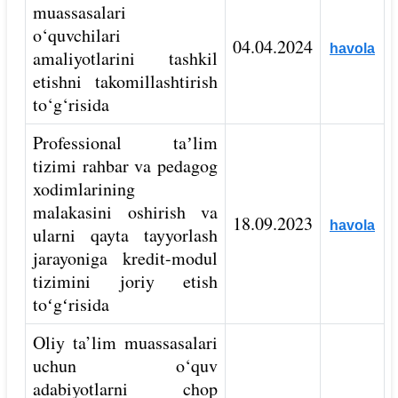
muassasalari
o‘quvchilari
04.04.2024
havola
amaliyotlarini tashkil
etishni takomillashtirish
to‘g‘risida
Professional taʼlim
tizimi rahbar va pedagog
xodimlarining
malakasini oshirish va
18.09.2023
havola
ularni qayta tayyorlash
jarayoniga kredit-modul
tizimini joriy etish
toʻgʻrisida
Oliy ta’lim muassasalari
uchun o‘quv
adabiyotlarni chop