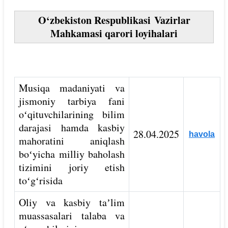
O‘zbekiston Respublikasi Vazirlar
Mahkamasi qarori loyihalari
Musiqa madaniyati va
jismoniy tarbiya fani
oʻqituvchilarining bilim
darajasi hamda kasbiy
28.04.2025
havola
mahoratini aniqlash
boʻyicha milliy baholash
tizimini joriy etish
toʻgʻrisida
Oliy va kasbiy taʼlim
muassasalari talaba va