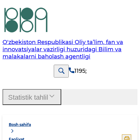
O'zbekiston Respublikasi Oliy ta’lim, fan va
innovatsiyalar vazirligi huzuridagi Bilim va
malakalarni baholash agentligi
1195
;
Statistik tahlil
Bosh sahifa
Faoliyat