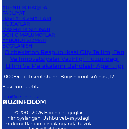
AGENTLIK HAQIDA
FAOLIYAT
DAVLAT XIZMATLARI
HUJJATLAR
MAXFIYLIK SIYOSATI
OCHIQ MA'LUMOTLAR
AXBOROT XIZMATI
BOG‘LANISH
O'zbekiston Respublikasi Oliy Ta’lim, Fan
Va Innovatsiyalar Vazirligi Huzuridagi
Bilim Va Malakalarni Baholash Agentligi
100084, Toshkent shahri, Bog`ishamol ko‘chasi, 12
Elektron pochta
:
info@uzbmb.uz
© 2001-
2026
Barcha huquqlar
himoyalangan. Ushbu veb-saytdagi
ma’lumotlardan foydalanganda havola