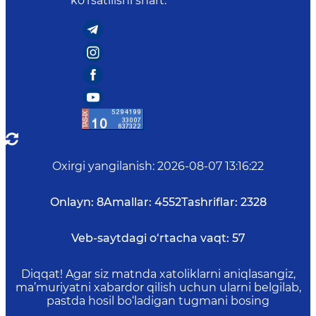
ko‘rsatilishi shart.
Oxirgi yangilanish
:
2026-08-07 13:16:22
Onlayn:
8
Amallar:
4552
Tashriflar:
2328
Veb-saytdagi o‘rtacha vaqt:
57
Diqqat! Agar siz matnda xatoliklarni aniqlasangiz,
ma’muriyatni xabardor qilish uchun ularni belgilab,
pastda hosil bo‘ladigan tugmani bosing