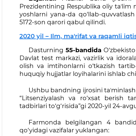
Prezidentining Respublika oliy taʼlim 
yoshlarni yana-da qo‘llab-quvvatlash c
5172-son qarori qabul qilindi.
2020 yil – Ilm, ma'rifat va raqamli iqtis
Dasturning
55-bandida
O‘zbekiston 
Davlat test markazi, vazirlik va idoral
olish va imtihonlarni o‘tkazish tarti
huquqiy hujjatlar loyihalarini ishlab ch
Ushbu bandning ijrosini taʼminlash
“Litsenziyalash va ro‘xsat berish ta
tadbirlari to‘g‘risida”gi 2020-yil 24-a
Farmonda belgilangan 4 bandida 
qo‘yidagi vazifalar yuklangan: