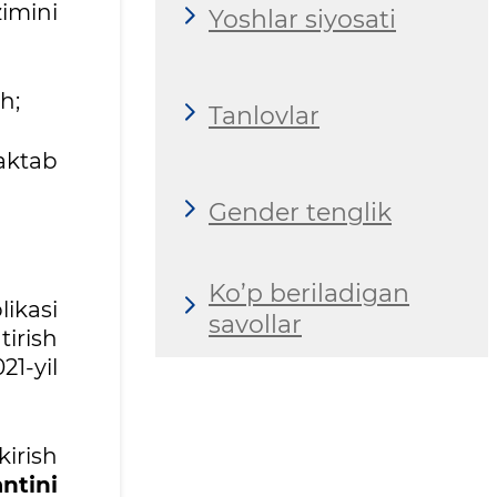
imini
Yoshlar siyosati
h;
Tanlovlar
aktab
Gender tenglik
Ko’p beriladigan
ikasi
savollar
tirish
21-yil
irish
ntini