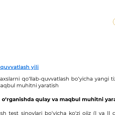
-quvvatlash yili
axslarni qo‘llab-quvvatlash bo‘yicha yangi t
aqbul muhitni yaratish
arni o‘rganishda qulay va maqbul muhitni yar
ash test sinovlari bo‘yicha ko‘zi ojiz (I va II