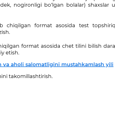
gdek, nogironligi bo‘lgan bolalar) shaxslar 
b chiqilgan format asosida test topshiriql
ish.
hiqilgan format asosida chet tilini bilish dara
iy etish.
sh va aholi salomatligini mustahkamlash yili
mini takomillashtirish.