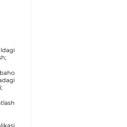
ldagi
sh;
” baho
fadagi
;
atlash
ikasi