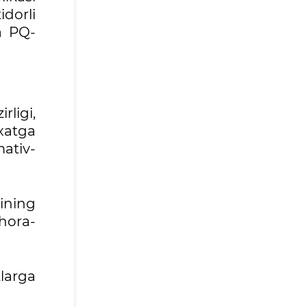
idorli
da PQ-
rligi,
yxatga
mativ-
tining
hora-
larga