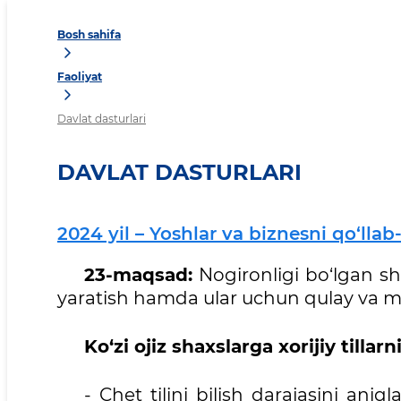
Bosh sahifa
Faoliyat
Davlat dasturlari
DAVLAT DASTURLARI
2024 yil – Yoshlar va biznesni qo‘llab
23-maqsad:
Nogironligi bo‘lgan sh
yaratish hamda ular uchun qulay va m
Ko‘zi ojiz shaxslarga xorijiy till
- Chet tilini bilish darajasini aniql