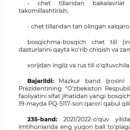
- chet tillaridan bakalavriat 
takomillashtirish;
- chet tillaridan tan olingan xalqaro
bosqichma-bosqich chet tili (in
dasturlarini qayta ko‘rib chiqish va zam
xorijdan ingliz va rus tili o‘qituvchila
Bajarildi:
Mazkur band ijrosini t
Prezidentining “O‘zbekiston Respublik
faoliyatini sifat jihatidan yangi bosqich
19-mayda PQ-5117-son qarori qabul qili
235-band:
2021/2022-o‘quv yilid
imtihonlarida eng yuqori ball to‘pla