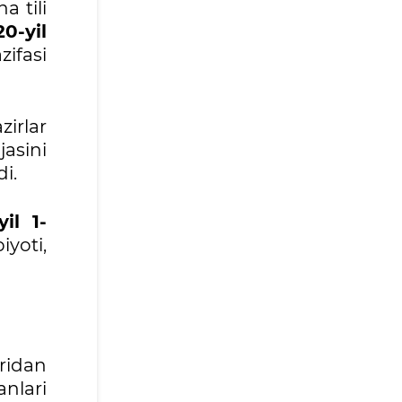
a tili
0-yil
ifasi
irlar
asini
di.
yil 1-
iyoti,
aridan
anlari