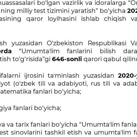
 muassasalari bo‘lgan vazirlik va idoralarga “On
ing milliy test tizimini yaratish” bo‘yicha
202
ning qaror loyihasini ishlab chiqish vaz
ash yuzasidan O‘zbekiston Respublikasi Vaz
brda
“Umumtaʼlim fanlarini bilish daraj
tish to‘g‘risida”gi
646-sonli
qarori qabul qilin
falarni ijrosini taʼminlash yuzasidan
2020-
t (o‘zbek tili va adabiyoti, rus tili va adab
atematika fanlari bo‘yicha;
iya fanlari bo‘yicha;
ya va tarix fanlari bo‘yicha “Umumtaʼlim fanl
est sinovlarini tashkil etish va umumtaʼlim f