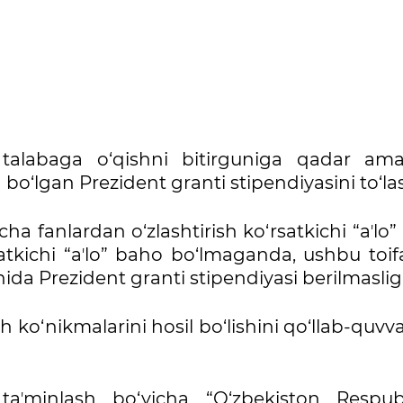
 talabaga o‘qishni bitirguniga qadar ama
bo‘lgan Prezident granti stipendiyasini to‘la
ha fanlardan o‘zlashtirish ko‘rsatkichi “aʼlo
rsatkichi “aʼlo” baho bo‘lmaganda, ushbu toi
da Prezident granti stipendiyasi berilmasligi
h ko‘nikmalarini hosil bo‘lishini qo‘llab-quvv
aʼminlash bo‘yicha “O‘zbekiston Respubl