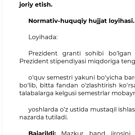
joriy etish.
Normativ-huquqiy hujjat loyihasi.
Loyihada:
Prezident granti sohibi bo‘lgan
Prezident stipendiyasi miqdoriga teng 
o‘quv semestri yakuni bo‘yicha barc
bo‘lib, bitta fandan o‘zlashtirish ko‘
talabalarga kelgusi semestrlar mobayni
yoshlarda o‘z ustida mustaqil ishlas
nazarda tutiladi.
Bajarildi:
Mazkur band ijrosini t