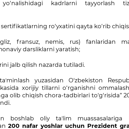
yo‘nalishidagi kadrlarni tayyorlash tiz
 sertifikatlarning ro‘yxatini qayta ko‘rib chiqis
gliz, fransuz, nemis, rus) fanlaridan m
onaviy darsliklarni yaratish;
rini jalb qilish nazarda tutiladi.
aʼminlash yuzasidan O‘zbekiston Respubl
asida xorijiy tillarni o‘rganishni ommalash
ga olib chiqish chora-tadbirlari to‘g‘risida” 20
ndi.
an boshlab oliy taʼlim muassasalariga k
gan
200 nafar yoshlar uchun Prezident gra