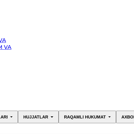
VA
M VA
LARI
HUJJATLAR
RAQAMLI HUKUMAT
AXBO