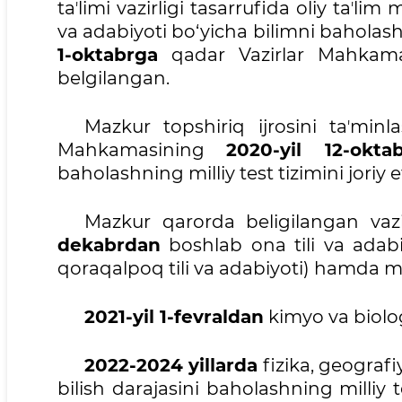
taʼlimi vazirligi tasarrufida oliy taʼlim
va adabiyoti bo‘yicha bilimni baholashn
1-oktabrga
qadar Vazirlar Mahkamasi
belgilangan.
Mazkur topshiriq ijrosini taʼminl
Mahkamasining
2020-yil 12-okta
baholashning milliy test tizimini joriy e
Mazkur qarorda beligilangan vazi
dekabrdan
boshlab ona tili va adabiyo
qoraqalpoq tili va adabiyoti) hamda m
2021-yil 1-fevraldan
kimyo va biolog
2022-2024 yillarda
fizika, geografi
bilish darajasini baholashning milliy t