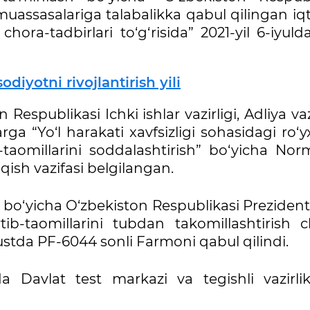
muassasalariga talabalikka qabul qilingan iqt
hora-tadbirlari to‘g‘risida” 2021-yil 6-iyul
odiyotni rivojlantirish yili
Respublikasi Ichki ishlar vazirligi, Adliya vazi
arga “Yo‘l harakati xavfsizligi sohasidagi ro‘
b-taomillarini soddalashtirish” bo‘yicha Nor
iqish vazifasi belgilangan.
 bo‘yicha O‘zbekiston Respublikasi Preziden
rtib-taomillarini tubdan takomillashtirish c
vgustda PF-6044 sonli Farmoni qabul qilindi.
Davlat test markazi va tegishli vazirlik