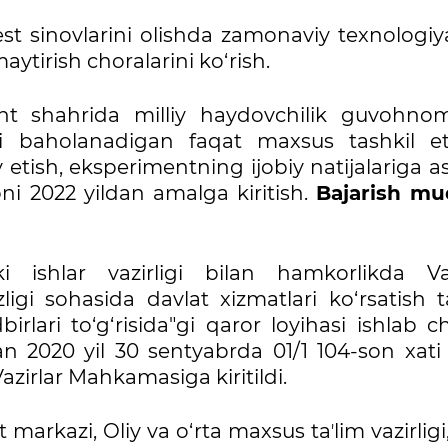
test sinovlarini olishda zamonaviy texnologiy
aytirish choralarini ko‘rish.
nt shahrida milliy haydovchilik guvohnom
li baholanadigan faqat maxsus tashkil et
 etish, eksperimentning ijobiy natijalariga 
i 2022 yildan amalga kiritish.
Bajarish mu
 ishlar vazirligi bilan hamkorlikda Vaz
igi sohasida davlat xizmatlari ko‘rsatish t
irlari to‘g‘risida"gi qaror loyihasi ishlab ch
an 2020 yil 30 sentyabrda 01/1 104-son xati 
zirlar Mahkamasiga kiritildi.
 markazi, Oliy va o‘rta maxsus taʼlim vazirligi