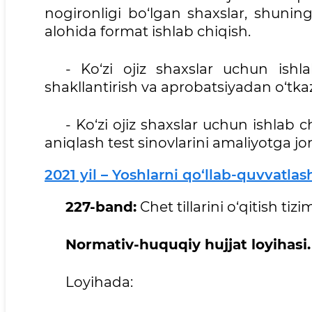
nogironligi bo‘lgan shaxslar, shunin
alohida format ishlab chiqish.
- Ko‘zi ojiz shaxslar uchun ishla
shakllantirish va aprobatsiyadan o‘tkaz
- Ko‘zi ojiz shaxslar uchun ishlab c
aniqlash test sinovlarini amaliyotga jor
2021 yil – Yoshlarni qo‘llab-quvvatla
227-band:
Chet tillarini o‘qitish tizi
Normativ-huquqiy hujjat loyihasi.
Loyihada: