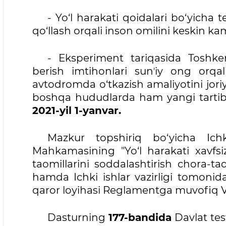
- Yo‘l harakati qoidalari bo‘yicha 
qo‘llash orqali inson omilini keskin kam
- Eksperiment tariqasida Toshke
berish imtihonlari sunʼiy ong orqa
avtodromda o‘tkazish amaliyotini joriy
boshqa hududlarda ham yangi tartibn
2021-yil 1-yanvar.
Mazkur topshiriq bo‘yicha Ichki
Mahkamasining "Yo‘l harakati xavfsizl
taomillarini soddalashtirish chora-tadb
hamda Ichki ishlar vazirligi tomonid
qaror loyihasi Reglamentga muvofiq Va
Dasturning
177-bandida
Davlat test