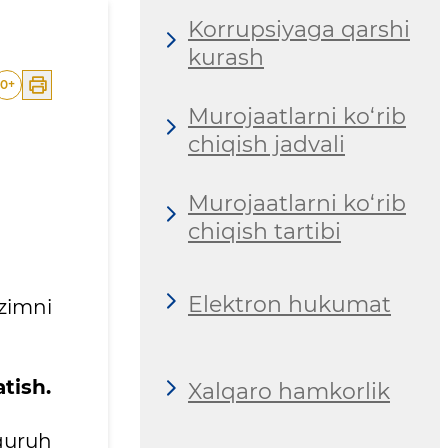
Korrupsiyaga qarshi
kurash
0
+
Murojaatlarni ko‘rib
chiqish jadvali
Murojaatlarni ko‘rib
chiqish tartibi
Elektron hukumat
izimni
atish.
Xalqaro hamkorlik
 guruh