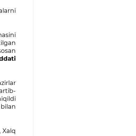
alarni
asini
ilgan
asosan
ddati
irlar
artib-
iqildi
bilan
, Xalq