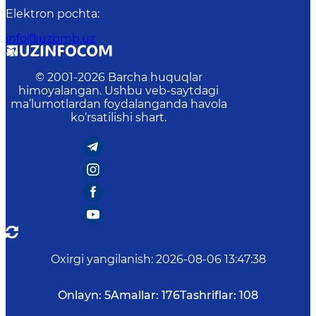
Elektron pochta
:
info@uzbmb.uz
© 2001-
2026
Barcha huquqlar
himoyalangan. Ushbu veb-saytdagi
ma’lumotlardan foydalanganda havola
ko‘rsatilishi shart.
Oxirgi yangilanish
:
2026-08-06 13:47:38
Onlayn:
5
Amallar:
176
Tashriflar:
108