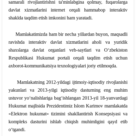
samarali rivojlantirishni ta'minlabgina qolmay, fuqarolarga
davlat xizmatlarini internet orqali hammabop interaktiv
shaklda taqdim etish imkonini ham yaratadi.
Mamlakatimizda ham bir necha yillardan buyon, maqsadli
ravishda interaktiv davlat xizmatlarini aholi va yuridik
shaxslarga davlat organlari veb-saytlari va O‘zbekiston
Respublikasi Hukumat portali orqali taqdim etish uchun
axborot-kommunikatsiya texnologiyalari joriy etilmoqda.
Mamlakatning 2012-yildagi ijtimoiy-iqtisodiy rivojlanishi
yakunlari va 2013-yilgi iqtisodiy dasturning eng muhim
ustuvor yo‘nalishlariga bag‘ishlangan 2013-yil 18-yanvardagi
Hukumat majlisida Prezidentimiz Islom Karimov mamlakatda
«Elektron hukumat» tizimini shakllantirish Konsepsiyasi va
kompleks dasturini ishlab chiqish muhimligini qayd etib
o‘tgandi.