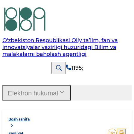
O'zbekiston Respublikasi Oliy ta’lim, fan va
innovatsiyalar vazirligi huzuridagi Bilim va
malakalarni baholash agentligi
1195
;
Elektron hukumat
Bosh sahifa
16
+
Faoliyat