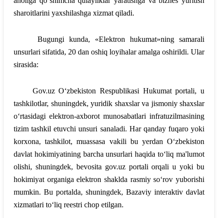
aholiga qo‘shimcha qulayliklar yaratishga va biznes yuritish
sharoitlarini yaxshilashga xizmat qiladi.
Bugungi kunda, «Elektron hukumat»ning samarali
unsurlari sifatida, 20 dan oshiq loyihalar amalga oshirildi. Ular
sirasida:
Gov.uz O‘zbekiston Respublikasi Hukumat portali, u
tashkilotlar, shuningdek, yuridik shaxslar va jismoniy shaxslar
o‘rtasidagi elektron-axborot munosabatlari infratuzilmasining
tizim tashkil etuvchi unsuri sanaladi. Har qanday fuqaro yoki
korxona, tashkilot, muassasa vakili bu yerdan O‘zbekiston
davlat hokimiyatining barcha unsurlari haqida to‘liq ma'lumot
olishi, shuningdek, bevosita gov.uz portali orqali u yoki bu
hokimiyat organiga elektron shaklda rasmiy so‘rov yuborishi
mumkin. Bu portalda, shuningdek, Bazaviy interaktiv davlat
xizmatlari to‘liq reestri chop etilgan.