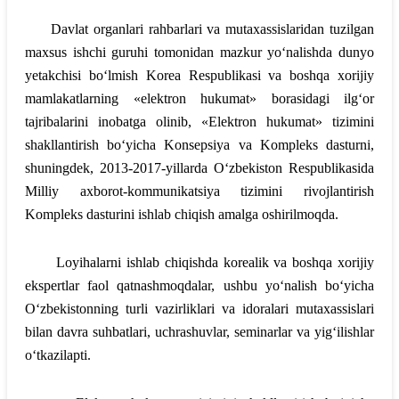
Davlat organlari rahbarlari va mutaxassislaridan tuzilgan
maxsus ishchi guruhi tomonidan mazkur yo‘nalishda dunyo
yetakchisi bo‘lmish Korea Respublikasi va boshqa xorijiy
mamlakatlarning «elektron hukumat» borasidagi ilg‘or
tajribalarini inobatga olinib, «Elektron hukumat» tizimini
shakllantirish bo‘yicha Konsepsiya va Kompleks dasturni,
shuningdek, 2013-2017-yillarda O‘zbekiston Respublikasida
Milliy axborot-kommunikatsiya tizimini rivojlantirish
Kompleks dasturini ishlab chiqish amalga oshirilmoqda.
Loyihalarni ishlab chiqishda korealik va boshqa xorijiy
ekspertlar faol qatnashmoqdalar, ushbu yo‘nalish bo‘yicha
O‘zbekistonning turli vazirliklari va idoralari mutaxassislari
bilan davra suhbatlari, uchrashuvlar, seminarlar va yig‘ilishlar
o‘tkazilapti.