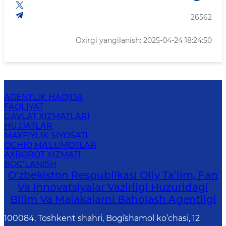
26562
Oxirgi yangilanish: 2025-04-24 18:24:50
AGENTLIK HAQIDA
FAOLIYAT
DAVLAT XIZMATLARI
HUJJATLAR
MAXFIYLIK SIYOSATI
OCHIQ MA'LUMOTLAR
AXBOROT XIZMATI
BOG‘LANISH
O'zbekiston Respublikasi Oliy Ta’lim, Fan
Va Innovatsiyalar Vazirligi Huzuridagi
Bilim Va Malakalarni Baholash Agentligi
100084, Toshkent shahri, Bog`ishamol ko‘chasi, 12