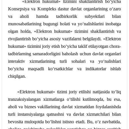
«Elektron hukumat» tizimini shakllantirish bo‘yicha
Konsepsiya va Kompleks dastur davlat organlarining o‘zaro
va aholi hamda tadbirkorlik subyektlari bilan
munosabatlarining bugungi holati va yo‘nalishlarini inobatga
olgan holda, «Elektron hukumat» tizimini shakllantirish va
rivojlantirish bo‘yicha asosiy vazifalarni belgilaydi. «Elektron
hukumat» tizimini joriy etish bo‘yicha taklif etilayotgan chora-
tadbirlarning samaradorligini baholash uchun davlat organlari
interaktiv xizmatlarining turli sohalari va yo‘nalishlari
bo‘yicha maqsadli ko‘rsatkichlar va indikatorlar ishlab
chiqilgan.
«Elektron hukumat» tizimi joriy etilishi natijasida to‘liq
tranzaksiyalangan xizmatlarga o‘tilishi kutilmoqda, bu esa,
aholi va biznes vakillarining davlat xizmatidan foydalanishda
turli instansiyalarga qatnashni va davlat xizmatchilari bilan
bevosita muloqotda bo‘lishni istisno etadi. Bu, o‘z navbatida,