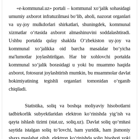
«e-kommunal.uz» portali – kommunal xo‘jalik sohasidagi
umumiy axborot infratuzilmasi bo‘lib, aholi, nazorat organlari
va uy-joy mulkdorlari shirkatlari, shuningdek, kommunal
xizmatlar o‘rtasida axborot almashinuvini soddalashtiradi.
Ushbu portalda qulay shaklda O‘zbekiston uy-joy va
kommunal xo‘jalikka oid barcha masalalar bo‘yicha
ma'lumotlar joylashtirilgan. Har bir xohlovchi portalda
kommunal xo‘jalik borasidagi u yoki bu muammo haqida
axborot, fotosurat joylashtirish mumkin, bu muammolar davlat
hokimiyatining tegishli organlari tomonidan o‘rganib
chiqiladi.
Statistika, soliq va boshqa moliyaviy hisobotlarni
tadbirkorlik subyektlaridan elektron ko‘rinishda yig‘ish va
qayta ishlash tizimi (stat.uz, soliq.uz). Davlat soliq qo‘mitasi
saytida istalgan soliq to‘lovchi, ham yuridik, ham jismoniy
shaxs maslahat olish, elektron ko‘rinishda soliq hisoboti yoki