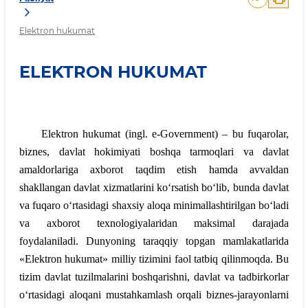
Elektron hukumat
ELEKTRON HUKUMAT
Elektron hukumat (ingl. e-Government) – bu fuqarolar,
biznes, davlat hokimiyati boshqa tarmoqlari va davlat
amaldorlariga axborot taqdim etish hamda avvaldan
shakllangan davlat xizmatlarini ko‘rsatish bo‘lib, bunda davlat
va fuqaro o‘rtasidagi shaxsiy aloqa minimallashtirilgan bo‘ladi
va axborot texnologiyalaridan maksimal darajada
foydalaniladi. Dunyoning taraqqiy topgan mamlakatlarida
«Elektron hukumat» milliy tizimini faol tatbiq qilinmoqda. Bu
tizim davlat tuzilmalarini boshqarishni, davlat va tadbirkorlar
o‘rtasidagi aloqani mustahkamlash orqali biznes-jarayonlarni