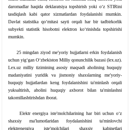
daromadlar haqida deklaratsiya topshirish yoki o‘z STIRini
tasdiqlash kabi qator xizmatlardan foydalanishi mumkin.
Davlat statistika qo‘mitasi sayti orqali har bir tadbirkorlik
subyekti statistik hisobotni elektron ko‘rinishda topshirishi
mumkin.
25 mingdan ziyod me'yoriy hujjatlarni erkin foydalanish
uchun yig‘gan O‘zbekiston Milliy qonunchilik bazasi (lex.uz).
Lex.uz milliy tizimining asosiy maqsadi aholining huquqiy
madaniyatini yuridik va jismoniy shaxslarning me'yoriy-
huquqiy hujjatlardan keng foydalanishini ta'minlash orqali
yuksaltirish, aholini huquqiy axborot bilan ta'minlashni
takomillashtirishdan iborat.
Elektr energiya iste'molchilarining har biri uchun o‘z
shaxsiy ma'lumotlaridan foydalanishini ta'minlovchi
elektrenergiya iste'molchilari shaxsiy kabinetlari