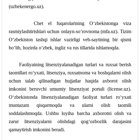
(uzbekenergo.uz).
Chet el fuqarolarining O‘zbekistonga viza
rasmiylashtirishlari uchun onlayn-so‘rovnoma (mfa.uz). Tizim
O‘zbekiston tashqi ishlar vazirligi veb-saytining bir qismi
bo‘lib, hozirda o‘zbek, ingliz va rus tillarida ishlamoqda.
Faoliyatning litsenziyalanadigan turlari va ruxsat berish
taomillari ro‘yxati, litsenziya, ruxsatnoma va boshqalarni olish
uchun talab qilinadigan hujjatlar haqida axborot olish
imkonini beruvchi umumiy litsenziyat portali (license.uz).
O‘zbekistonda litsenziyalanadigan faoliyat turlari ro‘yxati
muntazam qisqarmoqda va ularni olish taomili
soddalashmoqda. Ushbu loyiha barcha axborotni olish va
zarur litsenziyalarni olishdagi qog‘ozbozlik darajasini
qamaytirish imkonini beradi.