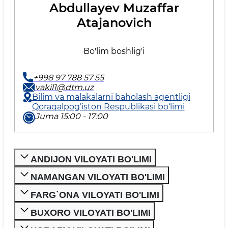
Abdullayev Muzaffar
Atajanovich
Bo'lim boshlig'i
+998 97 788 57 55
vakil1@dtm.uz
Bilim va malakalarni baholash agentligi
Qoraqalpog’iston Respublikasi bo‘limi
Juma 15:00 - 17:00
ANDIJON VILOYATI BO'LIMI
NAMANGAN VILOYATI BO'LIMI
FARG`ONA VILOYATI BO'LIMI
BUXORO VILOYATI BO'LIMI