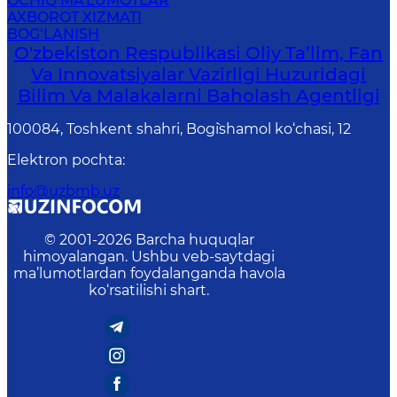
OCHIQ MA'LUMOTLAR
AXBOROT XIZMATI
BOG‘LANISH
O'zbekiston Respublikasi Oliy Ta’lim, Fan
Va Innovatsiyalar Vazirligi Huzuridagi
Bilim Va Malakalarni Baholash Agentligi
100084, Toshkent shahri, Bog`ishamol ko‘chasi, 12
Elektron pochta
:
info@uzbmb.uz
© 2001-
2026
Barcha huquqlar
himoyalangan. Ushbu veb-saytdagi
ma’lumotlardan foydalanganda havola
ko‘rsatilishi shart.