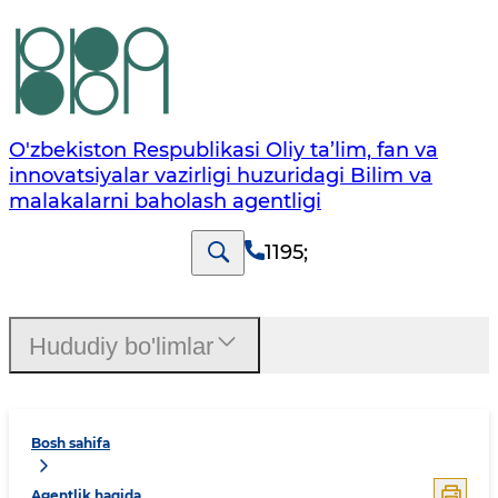
O'zbekiston Respublikasi Oliy ta’lim, fan va
innovatsiyalar vazirligi huzuridagi Bilim va
malakalarni baholash agentligi
1195
;
Hududiy bo'limlar
Bosh sahifa
Agentlik haqida