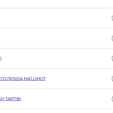
)
TO‘G‘RISIDA MA’LUMOT
H TARTIBI