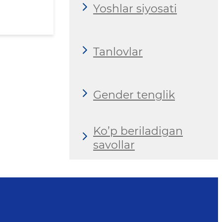
Yoshlar siyosati
Tanlovlar
Gender tenglik
Ko’p beriladigan
savollar