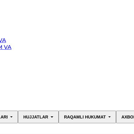
VA
M VA
LARI
HUJJATLAR
RAQAMLI HUKUMAT
AXBO