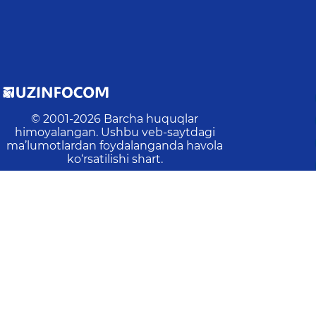
© 2001-
2026
Barcha huquqlar
himoyalangan. Ushbu veb-saytdagi
ma’lumotlardan foydalanganda havola
ko‘rsatilishi shart.
Oxirgi yangilanish
:
2026-08-07 13:16:22
:
13
Amallar:
4256
Tashriflar:
2179
Veb-saytdagi o‘rtacha v
asangiz, ularni belgilab, ma'muriyatni xabardor qilish 