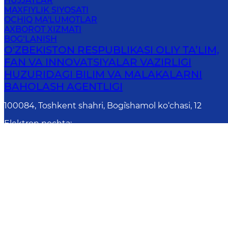
HUJJATLAR
MAXFIYLIK SIYOSATI
OCHIQ MA'LUMOTLAR
AXBOROT XIZMATI
BOG‘LANISH
O'ZBEKISTON RESPUBLIKASI OLIY TA’LIM,
FAN VA INNOVATSIYALAR VAZIRLIGI
HUZURIDAGI BILIM VA MALAKALARNI
BAHOLASH AGENTLIGI
100084, Toshkent shahri, Bog`ishamol ko‘chasi, 12
Elektron pochta
:
info@uzbmb.uz
Onlayn
Diqqat! Agar siz matnda xatoliklarni aniql