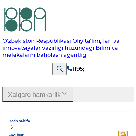
O'zbekiston Respublikasi Oliy ta’lim, fan va
innovatsiyalar vazirligi huzuridagi Bilim va
malakalarni baholash agentligi
1195
;
Xalqaro hamkorlik
Bosh sahifa
Faoliyat