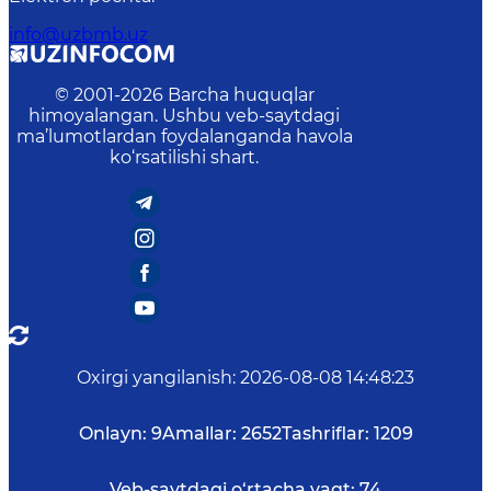
info@uzbmb.uz
© 2001-
2026
Barcha huquqlar
himoyalangan. Ushbu veb-saytdagi
ma’lumotlardan foydalanganda havola
ko‘rsatilishi shart.
Oxirgi yangilanish
:
2026-08-08 14:48:23
Onlayn:
9
Amallar:
2652
Tashriflar:
1209
Veb-saytdagi o‘rtacha vaqt:
74