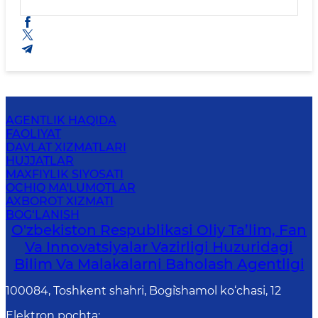
AGENTLIK HAQIDA
FAOLIYAT
DAVLAT XIZMATLARI
HUJJATLAR
MAXFIYLIK SIYOSATI
OCHIQ MA'LUMOTLAR
AXBOROT XIZMATI
BOG‘LANISH
O'zbekiston Respublikasi Oliy Ta’lim, Fan
Va Innovatsiyalar Vazirligi Huzuridagi
Bilim Va Malakalarni Baholash Agentligi
100084, Toshkent shahri, Bog`ishamol ko‘chasi, 12
Elektron pochta
: