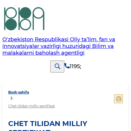
O'zbekiston Respublikasi Oliy ta’lim, fan va
innovatsiyalar vazirligi huzuridagi Bilim va
malakalarni baholash agentligi
1195
;
Bosh sahifa
Chet tilidan milliy sertifikat
CHET TILIDAN MILLIY