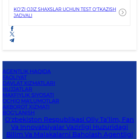
KO'ZI OJIZ SHAXSLAR UCHUN TEST O'TKAZISH
JADVALI
AGENTLIK HAQIDA
FAOLIYAT
DAVLAT XIZMATLARI
HUJJATLAR
MAXFIYLIK SIYOSATI
OCHIQ MA'LUMOTLAR
AXBOROT XIZMATI
BOG‘LANISH
O'zbekiston Respublikasi Oliy Ta’lim, Fan
Va Innovatsiyalar Vazirligi Huzuridagi
Bilim Va Malakalarni Baholash Agentligi