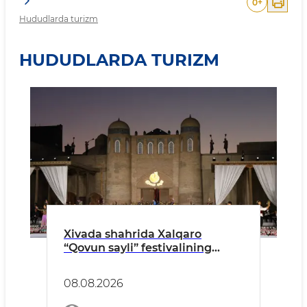
0
+
Hududlarda turizm
HUDUDLARDA TURIZM
Xivada shahrida Xalqaro
“Qovun sayli” festivalining
tantanali ochilish marosimi
o‘tkazildi
08.08.2026