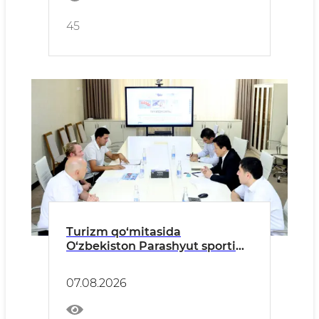
45
Turizm qo‘mitasida
O‘zbekiston Parashyut sporti
federatsiyasi bilan hamkorlik
istiqbollari muhokama qilindi
07.08.2026