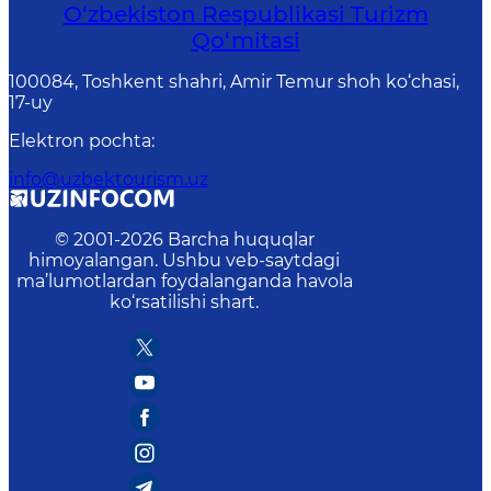
O‘zbekiston Respublikasi Turizm
Qo‘mitasi
100084, Toshkent shahri, Amir Temur shoh ko‘chasi,
17-uy
Elektron pochta
:
info@uzbektourism.uz
© 2001-
2026
Barcha huquqlar
himoyalangan. Ushbu veb-saytdagi
ma’lumotlardan foydalanganda havola
ko‘rsatilishi shart.