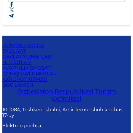
QO'MITA HAQIDA
FAOLIYAT
DAVLAT XIZMATLARI
HUJJATLAR
MAXFIYLIK SIYOSATI
OCHIQ MA'LUMOTLAR
AXBOROT XIZMATI
BOG‘LANISH
O‘zbekiston Respublikasi Turizm
Qo‘mitasi
100084, Toshkent shahri, Amir Temur shoh ko‘chasi,
17-uy
Elektron pochta
: