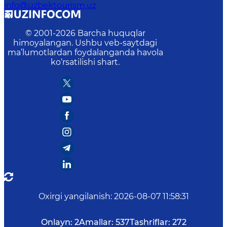
info@uzbektourism.uz
© 2001-
2026
Barcha huquqlar
himoyalangan. Ushbu veb-saytdagi
ma’lumotlardan foydalanganda havola
ko‘rsatilishi shart.
Oxirgi yangilanish
:
2026-08-07 11:58:31
Onlayn:
2
Amallar:
537
Tashriflar:
272