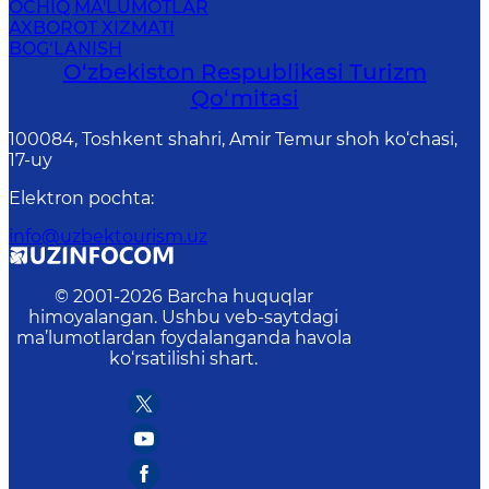
OCHIQ MA'LUMOTLAR
AXBOROT XIZMATI
BOG‘LANISH
O‘zbekiston Respublikasi Turizm
Qo‘mitasi
100084, Toshkent shahri, Amir Temur shoh ko‘chasi,
17-uy
Elektron pochta
:
info@uzbektourism.uz
© 2001-
2026
Barcha huquqlar
himoyalangan. Ushbu veb-saytdagi
ma’lumotlardan foydalanganda havola
ko‘rsatilishi shart.