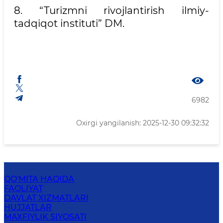
8. “Turizmni rivojlantirish ilmiy-
tadqiqot instituti” DM.
6982
Oxirgi yangilanish: 2025-12-30 09:32:32
QO'MITA HAQIDA
FAOLIYAT
DAVLAT XIZMATLARI
HUJJATLAR
MAXFIYLIK SIYOSATI