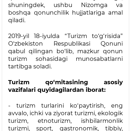
shuningdek, ushbu Nizomga va
boshqa qonunchilik hujjatlariga amal
qiladi.
2019-yil 18-iyulda “Turizm to‘g‘risida”
O‘zbekiston Respublikasi Qonuni
qabul qilingan bo‘lib, mazkur qonun
turizm sohasidagi munosabatlarni
tartibga soladi.
Turizm qo‘mitasining asosiy
vazifalari quyidagilardan iborat:
- turizm turlarini ko‘paytirish, eng
avvalo, ichki va ziyorat turizmi, ekologik
turizm, etnoturizm, ishbilarmonlik
turizmi, sport, gastronomik, tibbiy,