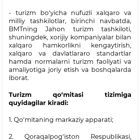
- turizm bo‘yicha nufuzli xalqaro va
milliy tashkilotlar, birinchi navbatda,
BMTning Jahon turizm tashkiloti,
shuningdek, xorijiy kompaniyalar bilan
xalqaro hamkorlikni kengaytirish,
xalqaro va davlatlararo standartlar
hamda normalarni turizm faoliyati va
amaliyotiga joriy etish va boshqalarda
iborat.
Turizm qo‘mitasi tizimiga
quyidagilar kiradi:
1. Qo‘mitaning markaziy apparati;
2. Qoraqalpog‘iston Respublikasi,