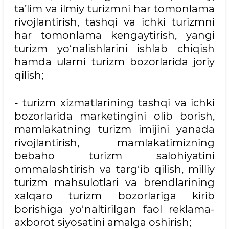
ta’lim va ilmiy turizmni har tomonlama
rivojlantirish, tashqi va ichki turizmni
har tomonlama kengaytirish, yangi
turizm yo‘nalishlarini ishlab chiqish
hamda ularni turizm bozorlarida joriy
qilish;
- turizm xizmatlarining tashqi va ichki
bozorlarida marketingini olib borish,
mamlakatning turizm imijini yanada
rivojlantirish, mamlakatimizning
bebaho turizm salohiyatini
ommalashtirish va targ‘ib qilish, milliy
turizm mahsulotlari va brendlarining
xalqaro turizm bozorlariga kirib
borishiga yo‘naltirilgan faol reklama-
axborot siyosatini amalga oshirish;