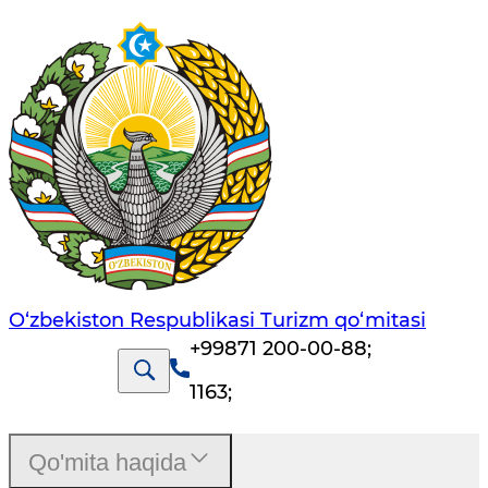
O‘zbekiston Respublikasi Turizm qo‘mitasi
+99871 200-00-88
;
1163
;
Qo'mita haqida