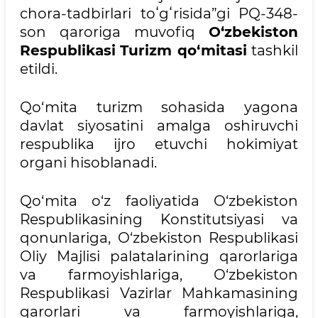
chora-tadbirlari toʻgʻrisida”gi PQ-348-
son qaroriga muvofiq
O‘zbekiston
Respublikasi
Turizm qo‘mitasi
tashkil
etildi.
Qo‘mita turizm sohasida yagona
davlat siyosatini amalga oshiruvchi
respublika ijro etuvchi hokimiyat
organi hisoblanadi.
Qo‘mita o‘z faoliyatida O‘zbekiston
Respublikasining Konstitutsiyasi va
qonunlariga, O‘zbekiston Respublikasi
Oliy Majlisi palatalarining qarorlariga
va farmoyishlariga, O‘zbekiston
Respublikasi Vazirlar Mahkamasining
qarorlari va farmoyishlariga,