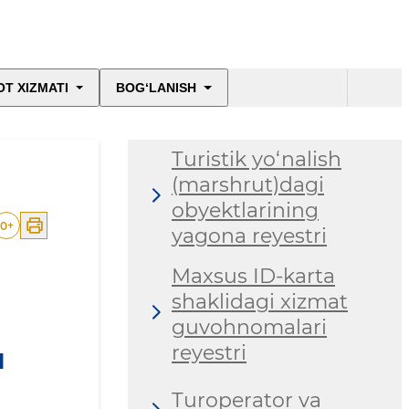
T XIZMATI
BOG‘LANISH
Turistik yo‘nalish
(marshrut)dagi
obyektlarining
0
+
yagona reyestri
Maxsus ID-karta
shaklidagi xizmat
guvohnomalari
reyestri
H
Turoperator va