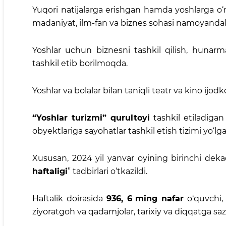
Yuqori natijalarga erishgan hamda yoshlarga o‘
madaniyat, ilm-fan va biznes sohasi namoyandala
Yoshlar uchun biznesni tashkil qilish, hunarma
tashkil etib borilmoqda.
Yoshlar va bolalar bilan taniqli teatr va kino ijod
“Yoshlar turizmi” qurultoyi
tashkil etiladiga
obyektlariga sayohatlar tashkil etish tizimi yo‘lga
Xususan, 2024 yil yanvar oyining birinchi dek
haftaligi
” tadbirlari o‘tkazildi.
Haftalik doirasida
936, 6
ming nafar
o‘quvchi
ziyoratgoh va qadamjolar, tarixiy va diqqatga sazo