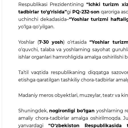
Respublikasi Prezidentining
“Ichki turizm xi
tadbirlar to‘g‘risida”
gi
PQ-232-son
qaroriga aso
uchinchi dekadasida–
“Yoshlar turizmi haftali
yo‘lga qo‘yilgan.
Yoshlar (
7-30 yosh
) o‘rtasida
“Yoshlar turizm
o‘quvchi, talaba va yoshlarning sayohat guruhl
ishlar organlari hamrohligida amalga oshirilishi b
Ta’til vaqtida respublikaning diqqatga sazovo
etishga qaratilgan tashkiliy chora-tadbirlar ama
Madaniy meros obyektlari, muzeylar, teatr va kin
Shuningdek,
nogironligi bo‘lgan
yoshlarning r
amaliy chora-tadbirlar amalga oshirilmoqda. J
yanvardagi
“O‘zbekiston Respublikasida t