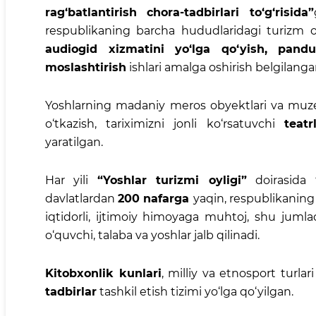
rag‘batlantirish chora-tadbirlari to‘g‘risida”
respublikaning barcha hududlaridagi turizm 
audiogid xizmatini yo‘lga qo‘yish, pandusl
moslashtirish
ishlari amalga oshirish belgilanga
Yoshlarning madaniy meros obyektlari va muze
o‘tkazish, tariximizni jonli ko‘rsatuvchi
teatr
yaratilgan.
Har yili
“Yoshlar turizmi oyligi”
doirasida
davlatlardan
200 nafarga
yaqin, respublikanin
iqtidorli, ijtimoiy himoyaga muhtoj, shu jum
o‘quvchi, talaba va yoshlar jalb qilinadi.
Kitobxonlik kunlari
, milliy va etnosport turlar
tadbirlar
tashkil etish tizimi yo‘lga qo‘yilgan.