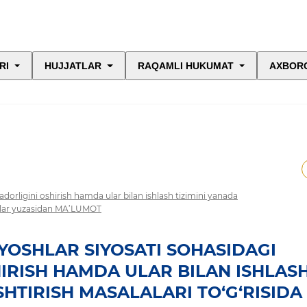
RI
HUJJATLAR
RAQAMLI HUKUMAT
AXBORO
jadorligini oshirish hamda ular bilan ishlash tizimini yanada
ishlar yuzasidan MA’LUMOT
“YOSHLAR SIYOSATI SOHASIDAGI
HIRISH HAMDA ULAR BILAN ISHLAS
HTIRISH MASALALARI TO‘G‘RISIDA