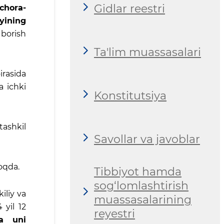
Gidlar reestri
chora-
yining
 borish
Ta'lim muassasalari
rasida
a ichki
Konstitutsiya
ashkil
Savollar va javoblar
oqda.
Tibbiyot hamda
sog‘lomlashtirish
iliy va
muassasalarining
 yil 12
reyestri
va uni