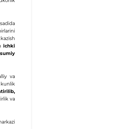
dkorlik
qsadida
rlarini
tkazish
an
ichki
sumiy
lliy va
 kunlik
irilib,
rlik va
markazi