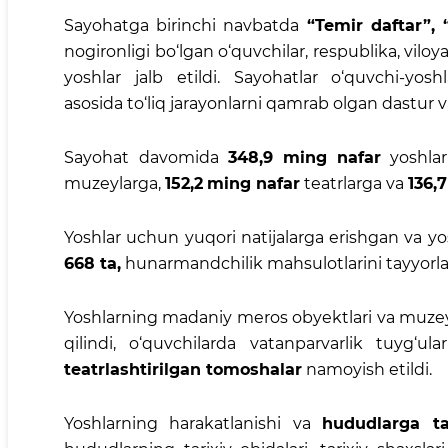
Sayohatga birinchi navbatda
“Temir daftar”, “
nogironligi bo‘lgan o‘quvchilar, respublika, vilo
yoshlar jalb etildi. Sayohatlar o‘quvchi-yos
asosida to‘liq jarayonlarni qamrab olgan dastur va
Sayohat davomida
348,9
ming
nafar
yoshlar
muzeylarga,
152,2
ming nafar
teatrlarga va
136,7
Yoshlar uchun yuqori natijalarga erishgan va yo
668 ta,
hunarmandchilik mahsulotlarini tayyorl
Yoshlarning madaniy meros obyektlari va muzeyl
qilindi, o‘quvchilarda vatanparvarlik tuyg‘ula
teatrlashtirilgan tomoshalar
namoyish etildi.
Yoshlarning harakatlanishi va
hududlarga ta