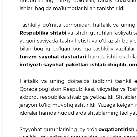
hududlarning tarixiy obidalari, tarixiy shaxsl
ishlari haqida ma’lumotlar bilan tanishtirildi.
Tashkiliy qo‘mita tomonidan haftalik va uning 
Respublika shtabi
va ishchi guruhlari faoliyati 
yuqori saviyada tashkil etish va o‘tkazish bo‘yic
bilan bog‘liq bo‘lgan boshqa tashkiliy vazifala
turizm sayohat dasturlari
hamda ishtirokchila
imtiyozli sayohat paketlari ishlab chiqilib, om
Haftalik va uning doirasida tadbirni tashkil 
Qoraqalpog‘iston Respublikasi, viloyatlar va Tosh
axborot respublika shtabiga yetkazildi. Shtabl
jarayon to‘liq muvofiqlashtirildi. Yuzaga kelgan
idoralar hamda hududlarda shtablarning faoliyati y
Sayyohat guruhlarining joylarda
ovqatlantirish
c