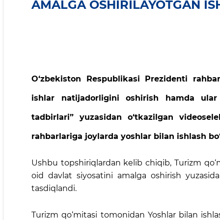
AMALGA OSHIRILAYOTGAN IS
O‘zbekiston Respublikasi Prezidenti rahbarl
ishlar natijadorligini oshirish hamda ular
tadbirlari” yuzasidan o‘tkazilgan videoselek
rahbarlariga joylarda yoshlar bilan ishlash bo
Ushbu topshiriqlardan kelib chiqib, Turizm qo‘
oid davlat siyosatini amalga oshirish yuzasid
tasdiqlandi.
Turizm qo‘mitasi tomonidan Yoshlar bilan ishlash