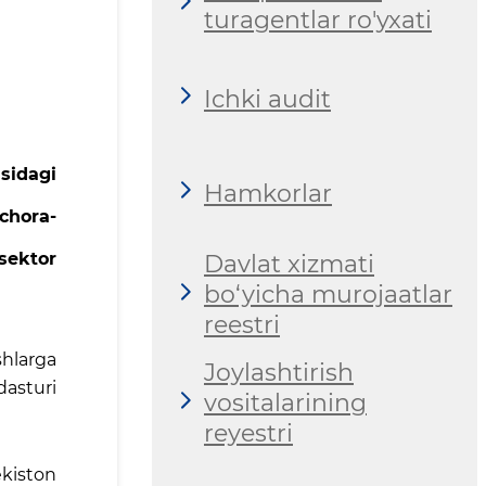
turagentlar ro'yxati
Ichki audit
sidagi
Hamkorlar
chora-
sektor
Davlat xizmati
bo‘yicha murojaatlar
reestri
shlarga
Joylashtirish
dasturi
vositalarining
reyestri
ekiston