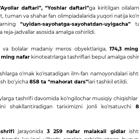
Ayollar daftari”, “Yoshlar daftari”
ga kiritilgan oilalar
yat, tuman va shahar fan olimpiadalarida yuqori natija ko‘
hlarning
“uyidan-sayohatga-sayohatdan-uyigacha”
t
 reja-jadvallar asosida amalga oshirildi.
 va bolalar madaniy meros obyektlariga,
174,3
ming
ming nafar
kinoteatrlarga tashriflari bepul amalga oshiri
shlarga o‘rnak ko‘rsatadigan ilm-fan namoyondalari isht
ash bo‘yicha
858 ta “mahorat dars”
lari tashkil etildi.
arga tashrifi davomida ko‘ngilochar musiqiy chiqishlar 
rini shakllantiradigan tariximizni jonli ko‘rsatuvchi
8
shrifi
jarayonida
3 259 nafar malakali gidlar
ishti