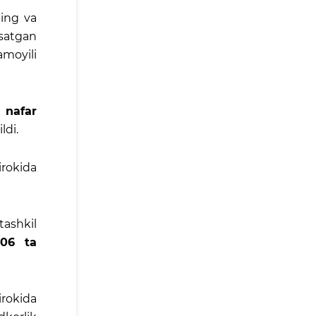
ning va
rsatgan
amoyili
 nafar
ldi.
irokida
tashkil
06 ta
rokida