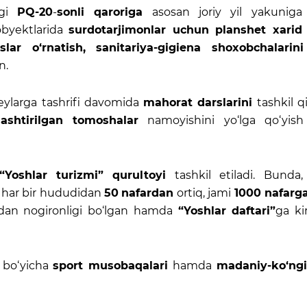
gi
PQ-20
-
sonli qaroriga
asosan joriy yil yakuniga
obyektlarida
surdotarjimonlar uchun planshet xarid q
ar o‘rnatish, sanitariya-gigiena shoxobchalarini 
n.
ylarga tashrifi davomida
mahorat darslarini
tashkil qi
lashtirilgan tomoshalar
namoyishini yo‘lga qo‘yish 
“Yoshlar turizmi” qurultoyi
tashkil etiladi. Bunda, 
g har bir hududidan
50
nafardan
ortiq, jami
1000 nafarg
ladan nogironligi bo‘lgan hamda
“Yoshlar daftari”
ga kir
i bo‘yicha
sport musobaqalari
hamda
madaniy-ko‘ngi