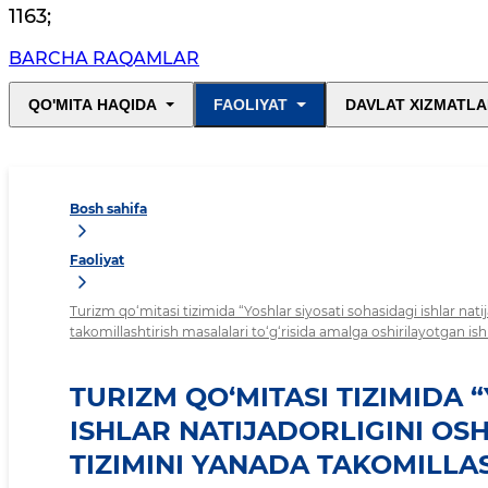
1163
;
BARCHA RAQAMLAR
QO'MITA HAQIDA
FAOLIYAT
DAVLAT XIZMATLA
Bosh sahifa
Faoliyat
Turizm qo‘mitasi tizimida “Yoshlar siyosati sohasidagi ishlar nati
takomillashtirish masalalari to‘g‘risida amalga oshirilayotgan 
TURIZM QO‘MITASI TIZIMIDA 
ISHLAR NATIJADORLIGINI OS
TIZIMINI YANADA TAKOMILLAS