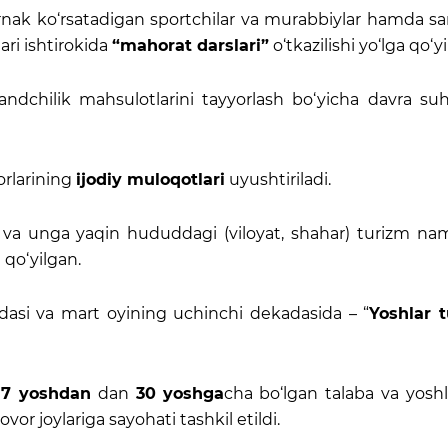
rnak ko‘rsatadigan sportchilar va murabbiylar hamda sa
ri ishtirokida
“mahorat darslari”
o‘tkazilishi yo‘lga qo‘y
ndchilik mahsulotlarini tayyorlash bo‘yicha davra suh
korlarining
ijodiy muloqotlari
uyushtiriladi.
n va unga yaqin hududdagi (viloyat, shahar) turizm na
 qo‘yilgan.
adasi va mart oyining uchinchi dekadasida – “
Yoshlar t
,
7 yoshdan
dan
30
yoshga
cha bo‘lgan talaba va yosh
vor joylariga sayohati tashkil etildi.