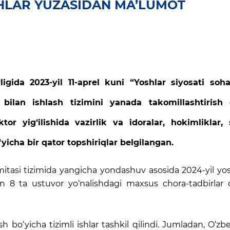
HLAR YUZASIDAN MA’LUMOT
igida 2023-yil 11-aprel kuni “Yoshlar siyosati soha
 bilan ishlash tizimini yanada takomillashtirish 
tor yig‘ilishida vazirlik va idoralar, hokimliklar, 
‘yicha bir qator topshiriqlar belgilangan.
mitasi tizimida yangicha yondashuv asosida 2024-yil yo
an 8 ta ustuvor yo‘nalishdagi maxsus chora-tadbirlar 
 bo‘yicha tizimli ishlar tashkil qilindi. Jumladan, O‘zb