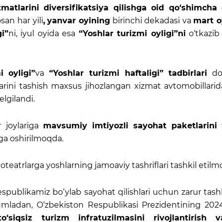
zmatlarini diversifikatsiya qilishga oid qo‘shimcha 
san har yili
,
yanvar oyining
birinchi dekadasi va
mart o
gi”
ni, iyul oyida esa
“Yoshlar turizmi oyligi”ni
o‘tkazib
i oyligi”
va
“Yoshlar turizmi haftaligi” tadbirlari
doi
arini tashish maxsus jihozlangan xizmat avtomobillarid
elgilandi.
r joylariga
mavsumiy imtiyozli sayohat paketlarini
t
lga oshirilmoqda.
oteatrlarga yoshlarning jamoaviy tashriflari tashkil etilm
espublikamiz bo‘ylab sayohat qilishlari uchun zarur tashk
umladan, O‘zbekiston Respublikasi Prezidentining 2024
o‘siqsiz turizm infratuzilmasini rivojlantirish 