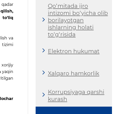
 qadar
Qo‘mitada ijro
ilish,
intizomi bo‘yicha olib
to‘liq
borilayotgan
ishlarning holati
to‘g‘risida
lish va
tizimi
Elektron hukumat
xorijiy
a
yaqin
Xalqaro hamkorlik
itilgan
Korrupsiyaga qarshi
kurash
lochar