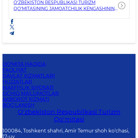
O‘ZBEKISTON RESPUBLIKASI TURIZM
QO‘MITASINING JAMOATCHILIK KENGASHINING
ASOSIY VAZIFALARI
QO'MITA HAQIDA
FAOLIYAT
DAVLAT XIZMATLARI
HUJJATLAR
MAXFIYLIK SIYOSATI
OCHIQ MA'LUMOTLAR
AXBOROT XIZMATI
BOG‘LANISH
O‘zbekiston Respublikasi Turizm
Qo‘mitasi
100084, Toshkent shahri, Amir Temur shoh ko‘chasi,
17-uy