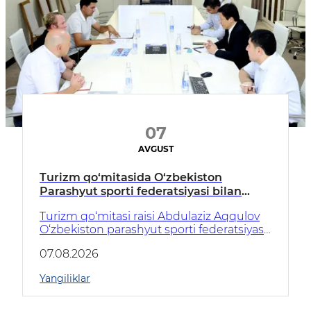
07
AVGUST
Turizm qo‘mitasida O‘zbekiston
Parashyut sporti federatsiyasi bilan
hamkorlik istiqbollari muhokama
Turizm qo‘mitasi raisi Abdulaziz Aqqulov
qilindi
O‘zbekiston parashyut sporti federatsiyasi
raisi Aleksey Borshuk bilan uchrashuv
07.08.2026
o‘tkazdi.
Yangiliklar