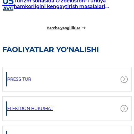
05
Turizm sohasida O‘zbekiston–Turkiya
hamkorligini kengaytirish masalalari
AVG
muhokama qilindi
Barcha yangiliklar
FAOLIYATLAR YO‘NALISHI
PRESS TUR
ELEKTRON HUKUMAT