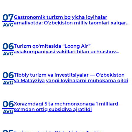
07
Gastronomik turizm bo‘yicha loyihalar
amaliyotda: O‘zbekiston milliy taomlari xalqaro
AVG
bozorga chiqmoqda
06
Turizm qo‘mitasida “Loong Air”
aviakompaniyasi vakillari bilan uchrashuv
AVG
o‘tkazildi
06
Tibbiy turizm va investitsiyalar — O‘zbekiston
va Malayziya yangi loyihalarni muhokama qildi
AVG
06
Xorazmdagi 5 ta mehmonxonaga 1 milliard
so‘mdan ortiq subsidiya ajratildi
AVG