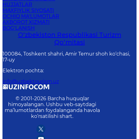
HUJJATLAR
MAXFIYLIK SIYOSATI
OCHIQ MA'LUMOTLAR
AXBOROT XIZMATI
BOG‘LANISH
O‘zbekiston Respublikasi Turizm
Qo‘mitasi
100084, Toshkent shahri, Amir Temur shoh ko‘chasi,
17-uy
Elektron pochta
:
info@uzbektourism.uz
© 2001-
2026
Barcha huquqlar
himoyalangan. Ushbu veb-saytdagi
ma’lumotlardan foydalanganda havola
ko‘rsatilishi shart.