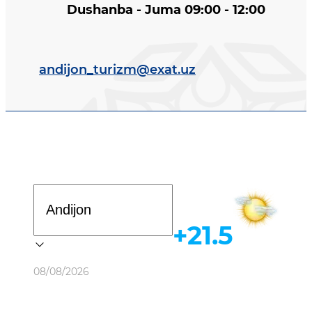
Dushanba - Juma 09:00 - 12:00
andijon_turizm@exat.uz
Davlat dasturi
+21.5
Ob-havo
08/08/2026