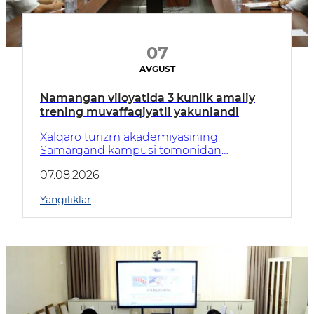
07
AVGUST
Namangan viloyatida 3 kunlik amaliy
trening muvaffaqiyatli yakunlandi
Xalqaro turizm akademiyasining
Samarqand kampusi tomonidan
Namangan viloyatida mehmonxona
07.08.2026
sohasi xodimlari uchun uch kunlik malaka
oshirishga qaratilgan amaliy treninglar
Yangiliklar
muvaffaqiyatli tashkil etildi.