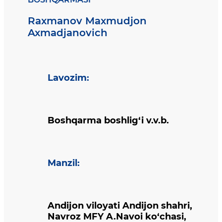
Raxmanov Maxmudjon
Axmadjanovich
Lavozim
:
Boshqarma boshlig‘i v.v.b.
Manzil
:
Andijon viloyati Andijon shahri,
Navroz MFY A.Navoi ko‘chasi,