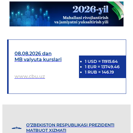
08.08.2026 dan
MB valyuta kurslari
1
USD
=
11915.64
1
EUR
=
13749.46
1
RUB
=
146.19
www.cbu.uz
O’ZBEKISTON RESPUBLIKASI PREZIDENTI
MATBUOT XIZMATI