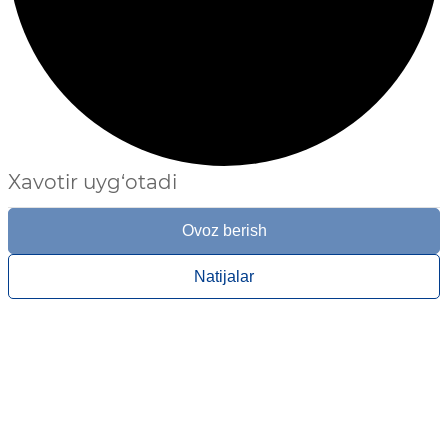
Xavotir uyg‘otadi
Ovoz berish
Natijalar