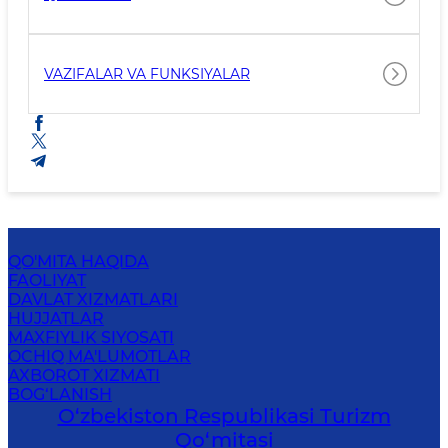
VAZIFALAR VA FUNKSIYALAR
QO'MITA HAQIDA
FAOLIYAT
DAVLAT XIZMATLARI
HUJJATLAR
MAXFIYLIK SIYOSATI
OCHIQ MA'LUMOTLAR
AXBOROT XIZMATI
BOG‘LANISH
O‘zbekiston Respublikasi Turizm
Qo‘mitasi