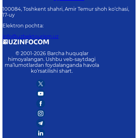
100084, Toshkent shahri, Amir Temur shoh ko‘chasi,
17-uy
Elektron pochta
:
info@uzbektourism.uz
© 2001-
2026
Barcha huquqlar
himoyalangan. Ushbu veb-saytdagi
ma’lumotlardan foydalanganda havola
ko‘rsatilishi shart.