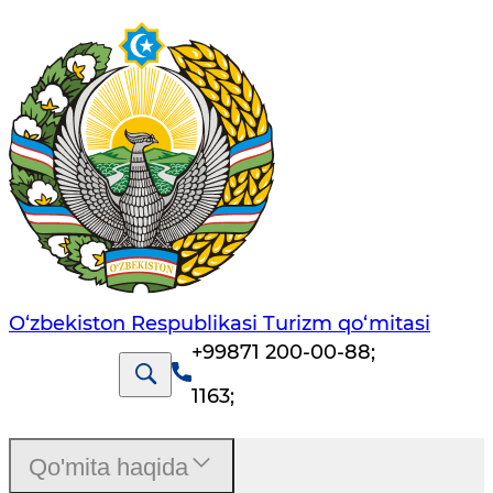
O‘zbekiston Respublikasi Turizm qo‘mitasi
+99871 200-00-88
;
1163
;
Qo'mita haqida