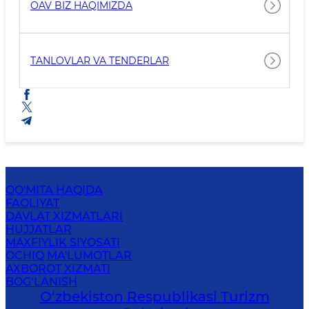
OAV BIZ HAQIMIZDA
TANLOVLAR VA TENDERLAR
QO'MITA HAQIDA
FAOLIYAT
DAVLAT XIZMATLARI
HUJJATLAR
MAXFIYLIK SIYOSATI
OCHIQ MA'LUMOTLAR
AXBOROT XIZMATI
BOG‘LANISH
O‘zbekiston Respublikasi Turizm