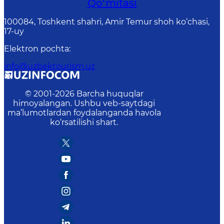
Qo‘mitasi
100084, Toshkent shahri, Amir Temur shoh ko‘chasi,
17-uy
Elektron pochta
:
info@uzbektourism.uz
© 2001-
2026
Barcha huquqlar
himoyalangan. Ushbu veb-saytdagi
ma’lumotlardan foydalanganda havola
ko‘rsatilishi shart.