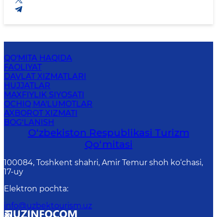
QO'MITA HAQIDA
FAOLIYAT
DAVLAT XIZMATLARI
HUJJATLAR
MAXFIYLIK SIYOSATI
OCHIQ MA'LUMOTLAR
AXBOROT XIZMATI
BOG‘LANISH
O‘zbekiston Respublikasi Turizm
Qo‘mitasi
100084, Toshkent shahri, Amir Temur shoh ko‘chasi,
17-uy
Elektron pochta
:
info@uzbektourism.uz