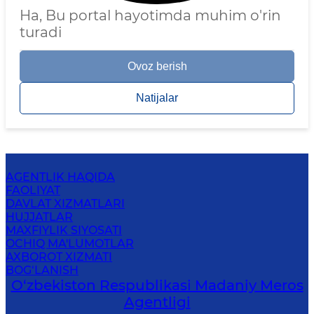
Ha, Bu portal hayotimda muhim o'rin
turadi
Ovoz berish
Natijalar
AGENTLIK HAQIDA
FAOLIYAT
DAVLAT XIZMATLARI
HUJJATLAR
MAXFIYLIK SIYOSATI
OCHIQ MA'LUMOTLAR
AXBOROT XIZMATI
BOG‘LANISH
O‘zbekiston Respublikasi Madaniy Meros
Agentligi