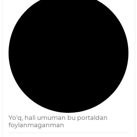
Yo'q, hali umuman bu portaldan
foylanmaganman