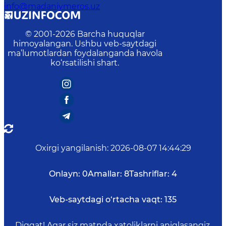
info@madaniymeros.uz
© 2001-
2026
Barcha huquqlar
himoyalangan. Ushbu veb-saytdagi
ma’lumotlardan foydalanganda havola
ko‘rsatilishi shart.
Oxirgi yangilanish
:
2026-08-07 14:44:29
Onlayn:
0
Amallar:
8
Tashriflar:
4
Veb-saytdagi o‘rtacha vaqt:
135
Diqqat! Agar siz matnda xatoliklarni aniqlasangiz,