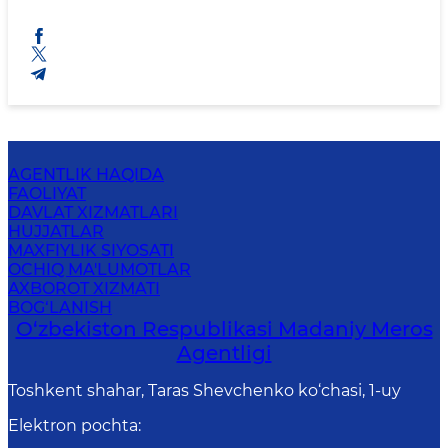
AGENTLIK HAQIDA
FAOLIYAT
DAVLAT XIZMATLARI
HUJJATLAR
MAXFIYLIK SIYOSATI
OCHIQ MA'LUMOTLAR
AXBOROT XIZMATI
BOG‘LANISH
O‘zbekiston Respublikasi Madaniy Meros
Agentligi
Toshkent shahar, Taras Shevchenko ko‘chasi, 1-uy
Elektron pochta
: