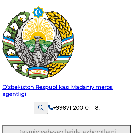
O‘zbekiston Respublikasi Madaniy meros
agentligi
+99871 200-01-18
;
Rasmiy veb-saytlarida axborotlarni