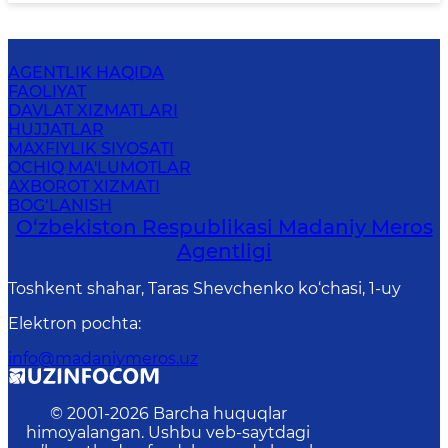
AGENTLIK HAQIDA
FAOLIYAT
DAVLAT XIZMATLARI
HUJJATLAR
MAXFIYLIK SIYOSATI
OCHIQ MA'LUMOTLAR
AXBOROT XIZMATI
BOG‘LANISH
O‘zbekiston Respublikasi Madaniy Meros
Agentligi
Toshkent shahar, Taras Shevchenko ko‘chasi, 1-uy
Elektron pochta
:
info@madaniymeros.uz
© 2001-
2026
Barcha huquqlar
himoyalangan. Ushbu veb-saytdagi