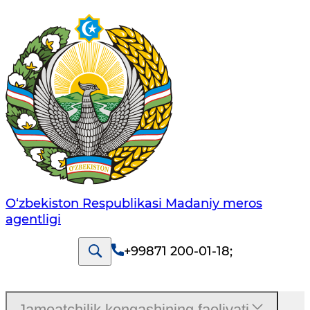
O‘zbekiston Respublikasi Madaniy meros
agentligi
+99871 200-01-18
;
Jamoatchilik kengashining faoliyati