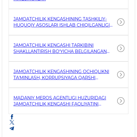
JAMOATCHILIK KENGASHINING TASHKILIY-
HUQUQIY ASOSLARI ISHLAB CHIQILGANLIGI
HAMDA BELGILANGAN TARTIBDA EʼLON
QILINGANLIGI
JAMOATCHILIK KENGASHI TARKIBINI
SHAKLLANTIRISH BO‘YICHA BELGILANGAN
TALABLARNING BAJARILISH DARAJASI
JAMOATCHILIK KENGASHINING OCHIQLIKNI
TAʼMINLASH, KORRUPSIYAGA QARSHI
KURASHISH VA DAVLAT ORGANI FAOLIYATINI
TAKOMILLASHTIRISHDAGI ISHTIROKI
MADANIY MEROS AGENTLIGI HUZURIDAGI
JAMOATCHILIK KENGASHI FAOLIYATINI
TASHKIL ETISH BUYRUG`I