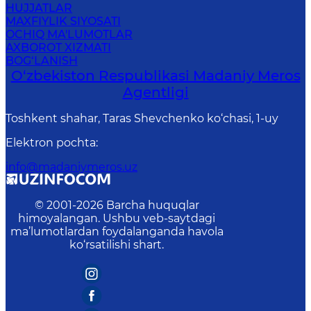
HUJJATLAR
MAXFIYLIK SIYOSATI
OCHIQ MA'LUMOTLAR
AXBOROT XIZMATI
BOG‘LANISH
O‘zbekiston Respublikasi Madaniy Meros
Agentligi
Toshkent shahar, Taras Shevchenko ko‘chasi, 1-uy
Elektron pochta
:
info@madaniymeros.uz
© 2001-
2026
Barcha huquqlar
himoyalangan. Ushbu veb-saytdagi
ma’lumotlardan foydalanganda havola
ko‘rsatilishi shart.