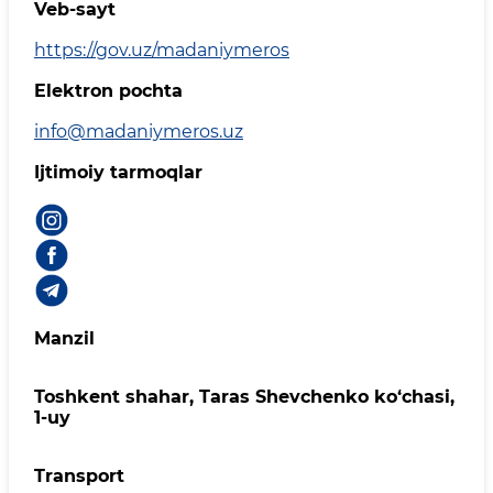
Veb-sayt
https://gov.uz/madaniymeros
Elektron pochta
info@madaniymeros.uz
Ijtimoiy tarmoqlar
Manzil
Toshkent shahar, Taras Shevchenko ko‘chasi,
1-uy
Transport