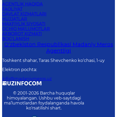
AGENTLIK HAQIDA
FAOLIYAT
DAVLAT XIZMATLARI
HUJJATLAR
MAXFIYLIK SIYOSATI
OCHIQ MA'LUMOTLAR
AXBOROT XIZMATI
BOG‘LANISH
O‘zbekiston Respublikasi Madaniy Meros
Agentligi
Toshkent shahar, Taras Shevchenko ko‘chasi, 1-uy
Elektron pochta
:
info@madaniymeros.uz
© 2001-
2026
Barcha huquqlar
himoyalangan. Ushbu veb-saytdagi
ma’lumotlardan foydalanganda havola
ko‘rsatilishi shart.