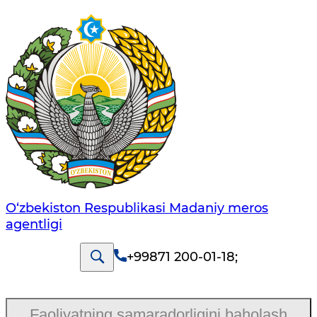
O‘zbekiston Respublikasi Madaniy meros
agentligi
+99871 200-01-18
;
Faoliyatning samaradorligini baholash