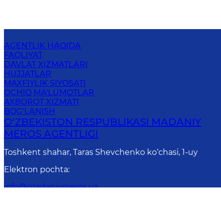
AGENTLIK HAQIDA
FAOLIYAT
DAVLAT XIZMATLARI
HUJJATLAR
MAXFIYLIK SIYOSATI
OCHIQ MA'LUMOTLAR
AXBOROT XIZMATI
BOG‘LANISH
O‘ZBEKISTON RESPUBLIKASI MADANIY
MEROS AGENTLIGI
Toshkent shahar, Taras Shevchenko ko‘chasi, 1-uy
Elektron pochta
:
info@madaniymeros.uz