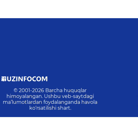
© 2001-
2026
Barcha huquqlar
himoyalangan. Ushbu veb-saytdagi
ma’lumotlardan foydalanganda havola
ko‘rsatilishi shart.
Oxirgi yangilanish
:
2026-08-07 14:44:29