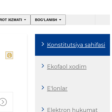
ROT XIZMATI
BOG‘LANISH
Konstitutsiya sahifasi
Ekofaol xodim
E'lonlar
Elektron hukumat