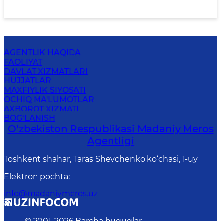
AGENTLIK HAQIDA
FAOLIYAT
DAVLAT XIZMATLARI
HUJJATLAR
MAXFIYLIK SIYOSATI
OCHIQ MA'LUMOTLAR
AXBOROT XIZMATI
BOG‘LANISH
O‘zbekiston Respublikasi Madaniy Meros
Agentligi
Toshkent shahar, Taras Shevchenko ko‘chasi, 1-uy
Elektron pochta
:
info@madaniymeros.uz
© 2001-
2026
Barcha huquqlar