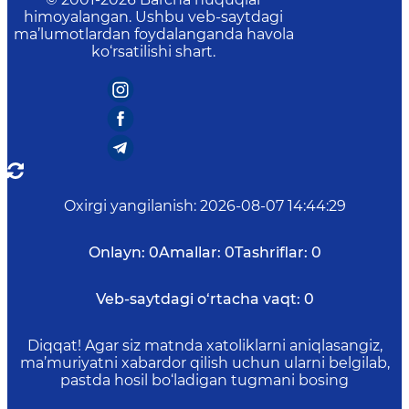
himoyalangan. Ushbu veb-saytdagi
ma’lumotlardan foydalanganda havola
ko‘rsatilishi shart.
Oxirgi yangilanish
:
2026-08-07 14:44:29
Onlayn:
0
Amallar:
0
Tashriflar:
0
Veb-saytdagi o‘rtacha vaqt:
0
Diqqat! Agar siz matnda xatoliklarni aniqlasangiz,
ma’muriyatni xabardor qilish uchun ularni belgilab,
pastda hosil bo‘ladigan tugmani bosing