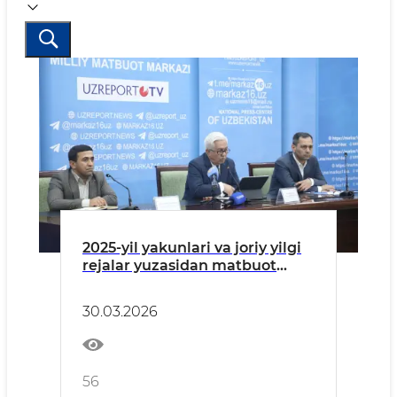
2025-yil yakunlari va joriy yilgi
rejalar yuzasidan matbuot
anjumani o‘tkazildi
30.03.2026
56