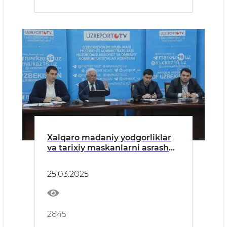
Xalqaro madaniy yodgorliklar
va tarixiy maskanlarni asrash
borasida amalga oshirilgan
ishlar
25.03.2025
2845