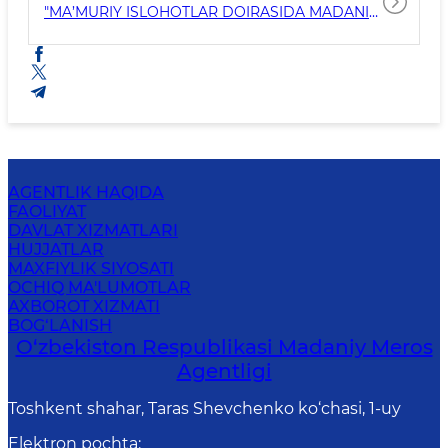
"MA’MURIY ISLOHOTLAR DOIRASIDA MADANIY
MEROS SOHASIDA DAVLAT BOSHQARUVINI
SAMARALI TASHKIL QILISH CHORA-TADBIRLARI
TO‘G‘RISIDA"GI QARORI
AGENTLIK HAQIDA
FAOLIYAT
DAVLAT XIZMATLARI
HUJJATLAR
MAXFIYLIK SIYOSATI
OCHIQ MA'LUMOTLAR
AXBOROT XIZMATI
BOG‘LANISH
O‘zbekiston Respublikasi Madaniy Meros
Agentligi
Toshkent shahar, Taras Shevchenko ko‘chasi, 1-uy
Elektron pochta
: