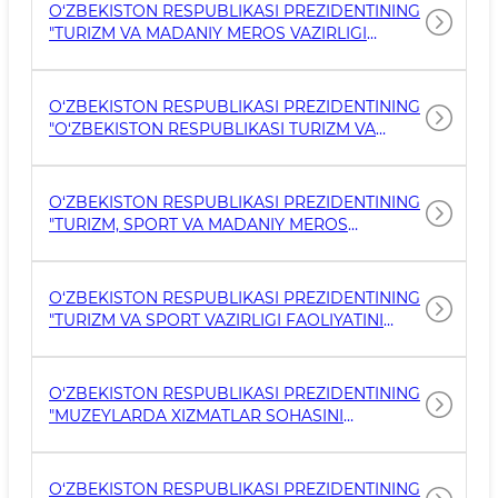
CHORA-TADBIRLAR TO‘G‘RISIDA" GI FARMONI
O‘ZBEKISTON RESPUBLIKASI PREZIDENTINING
"TURIZM VA MADANIY MEROS VAZIRLIGI
FAOLIYATINI TASHKIL ETISH TO‘G‘RISIDA"GI
QARORI
O‘ZBEKISTON RESPUBLIKASI PREZIDENTINING
"O‘ZBEKISTON RESPUBLIKASI TURIZM VA
SPORT VAZIRLIGI HUZURIDAGI MADANIY
MEROS AGENTLIGI FAOLIYATINI TASHKIL ETISH
HAMDA SOHANI INNOVATSION
O‘ZBEKISTON RESPUBLIKASI PREZIDENTINING
RIVOJLANTIRISH CHORA-TADBIRLARI
"TURIZM, SPORT VA MADANIY MEROS
TO‘G‘RISIDA" GI QARORI
SOHALARIDA DAVLAT BOSHQARUVI TIZIMINI
YANADA TAKOMILLASHTIRISH CHORA-
TADBIRLARI TO‘G‘RISIDA" GI FARMONI
O‘ZBEKISTON RESPUBLIKASI PREZIDENTINING
"TURIZM VA SPORT VAZIRLIGI FAOLIYATINI
TASHKIL ETISH TO‘G‘RISIDA" GI QARORI
O‘ZBEKISTON RESPUBLIKASI PREZIDENTINING
"MUZEYLARDA XIZMATLAR SOHASINI
RIVOJLANTIRISH CHORA-TADBIRLARI
TO‘G‘RISIDA" GI QARORI
O‘ZBEKISTON RESPUBLIKASI PREZIDENTINING