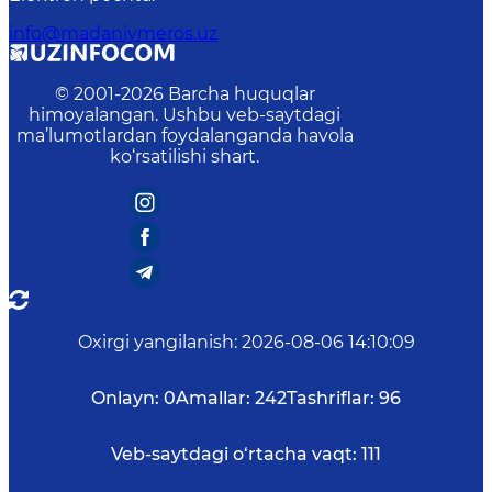
info@madaniymeros.uz
© 2001-
2026
Barcha huquqlar
himoyalangan. Ushbu veb-saytdagi
ma’lumotlardan foydalanganda havola
ko‘rsatilishi shart.
Oxirgi yangilanish
:
2026-08-06 14:10:09
Onlayn:
0
Amallar:
242
Tashriflar:
96
Veb-saytdagi o‘rtacha vaqt:
111