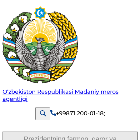
O‘zbekiston Respublikasi Madaniy meros
agentligi
+99871 200-01-18
;
Prezidentning farmon, qaror va