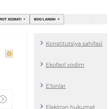
ROT XIZMATI
BOG‘LANISH
Konstitutsiya sahifasi
Ekofaol xodim
E'lonlar
Elektron hukumat