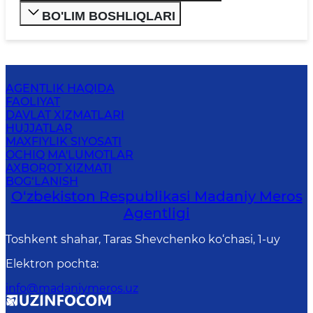
BO'LIM BOSHLIQLARI
AGENTLIK HAQIDA
FAOLIYAT
DAVLAT XIZMATLARI
HUJJATLAR
MAXFIYLIK SIYOSATI
OCHIQ MA'LUMOTLAR
AXBOROT XIZMATI
BOG‘LANISH
O‘zbekiston Respublikasi Madaniy Meros
Agentligi
Toshkent shahar, Taras Shevchenko ko‘chasi, 1-uy
Elektron pochta
:
info@madaniymeros.uz