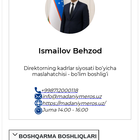
Ismailov Behzod
Direktorning kadrlar siyosati bo‘yicha
maslahatchisi - bo‘lim boshlig‘i
+998712000118
info@madaniymeros.uz
https://madaniymeros.uz/
Juma 14:00 - 16:00
BOSHQARMA BOSHLIQLARI