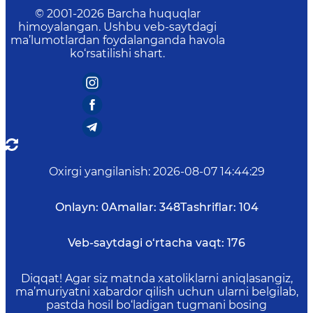
© 2001-
2026
Barcha huquqlar
himoyalangan. Ushbu veb-saytdagi
ma’lumotlardan foydalanganda havola
ko‘rsatilishi shart.
Oxirgi yangilanish
:
2026-08-07 14:44:29
Onlayn:
0
Amallar:
348
Tashriflar:
104
Veb-saytdagi o‘rtacha vaqt:
176
Diqqat! Agar siz matnda xatoliklarni aniqlasangiz,
ma’muriyatni xabardor qilish uchun ularni belgilab,
pastda hosil bo‘ladigan tugmani bosing