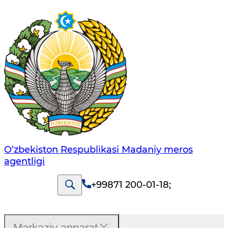
O‘zbekiston Respublikasi Madaniy meros
agentligi
+99871 200-01-18
;
Markaziy apparat