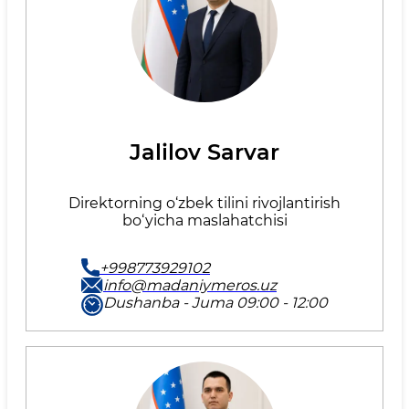
Jalilov Sarvar
Direktorning o‘zbek tilini rivojlantirish
bo‘yicha maslahatchisi
+998773929102
info@madaniymeros.uz
Dushanba - Juma 09:00 - 12:00