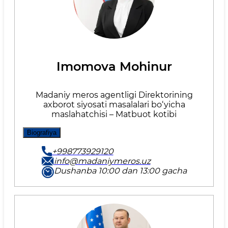
Imomova Mohinur
Madaniy meros agentligi Direktorining
axborot siyosati masalalari bo‘yicha
maslahatchisi – Matbuot kotibi
Biografiya
+998773929120
info@madaniymeros.uz
Dushanba 10:00 dan 13:00 gacha