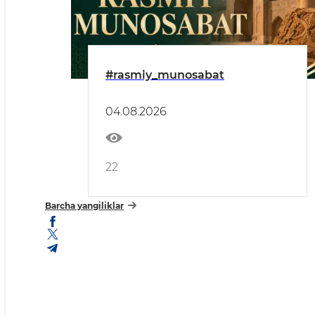
#rasmiy_munosabat
04.08.2026
22
Barcha yangiliklar