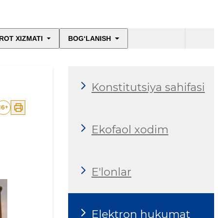
ROT XIZMATI
BOG‘LANISH
Konstitutsiya sahifasi
16
+
Ekofaol xodim
E'lonlar
Elektron hukumat