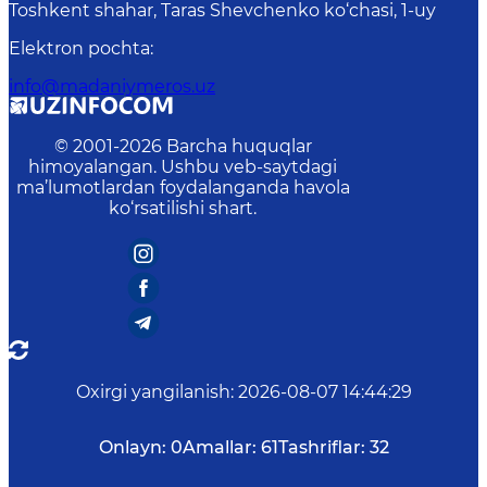
Toshkent shahar, Taras Shevchenko ko‘chasi, 1-uy
Elektron pochta
:
info@madaniymeros.uz
© 2001-
2026
Barcha huquqlar
himoyalangan. Ushbu veb-saytdagi
ma’lumotlardan foydalanganda havola
ko‘rsatilishi shart.
Oxirgi yangilanish
:
2026-08-07 14:44:29
Onlayn:
0
Amallar:
61
Tashriflar:
32