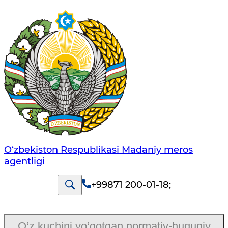
O‘zbekiston Respublikasi Madaniy meros
agentligi
+99871 200-01-18
;
O‘z kuchini yo‘qotgan normativ-huquqiy