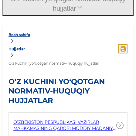
hujjatlar
Bosh sahifa
Hujjatlar
O‘z kuchini yo‘qotgan normativ-huquqiy hujjatlar
O‘Z KUCHINI YO‘QOTGAN
NORMATIV-HUQUQIY
HUJJATLAR
OʻZBEKISTON RESPUBLIKASI VAZIRLAR
MAHKAMASINING QARORI MODDIY MADANIY
VA ARXEOLOGIYA MEROSI OBYEKTLARINI