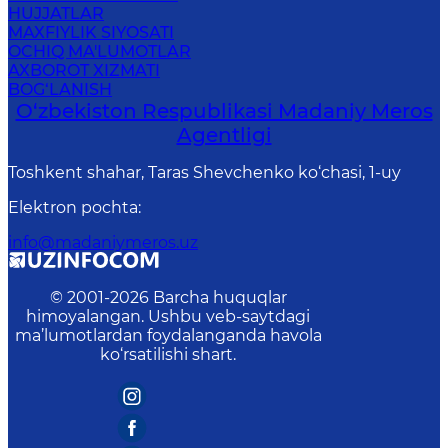
HUJJATLAR
MAXFIYLIK SIYOSATI
OCHIQ MA'LUMOTLAR
AXBOROT XIZMATI
BOG‘LANISH
O‘zbekiston Respublikasi Madaniy Meros
Agentligi
Toshkent shahar, Taras Shevchenko ko‘chasi, 1-uy
Elektron pochta
:
info@madaniymeros.uz
© 2001-
2026
Barcha huquqlar
himoyalangan. Ushbu veb-saytdagi
ma’lumotlardan foydalanganda havola
ko‘rsatilishi shart.