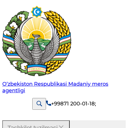
O‘zbekiston Respublikasi Madaniy meros
agentligi
+99871 200-01-18
;
Tashkilot tuzilmasi