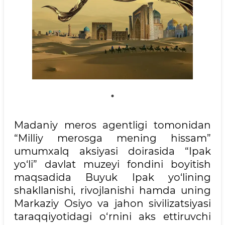
Madaniy meros agentligi tomonidan
“Milliy merosga mening hissam”
umumxalq aksiyasi doirasida “Ipak
yo‘li” davlat muzeyi fondini boyitish
maqsadida Buyuk Ipak yo‘lining
shakllanishi, rivojlanishi hamda uning
Markaziy Osiyo va jahon sivilizatsiyasi
taraqqiyotidagi o‘rnini aks ettiruvchi