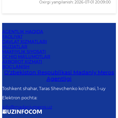
Oxirgi yangilanish: 2026-07-01 20:09:00
AGENTLIK HAQIDA
FAOLIYAT
DAVLAT XIZMATLARI
HUJJATLAR
MAXFIYLIK SIYOSATI
OCHIQ MA'LUMOTLAR
AXBOROT XIZMATI
BOG‘LANISH
O‘zbekiston Respublikasi Madaniy Meros
Agentligi
Toshkent shahar, Taras Shevchenko ko‘chasi, 1-uy
Elektron pochta
:
info@madaniymeros.uz