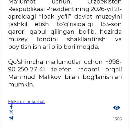
Ma’lumot uchun, O‘zbekiston
Respublikasi Prezidentining 2026-yil 21-
apreldagi “Ipak yo‘li” davlat muzeyini
tashkil etish to‘g‘risida”gi 153-son
qarori qabul qilingan bo‘lib, hozirda
muzey fondini shakllantirish va
boyitish ishlari olib borilmoqda.
Qo‘shimcha ma’lumotlar uchun +998-
90-250-77-41 telefon raqami orqali
Mahmud Malikov bilan bog‘lanishlari
mumkin.
Elektron hukumat
1305