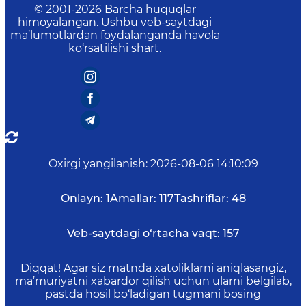
© 2001-
2026
Barcha huquqlar
himoyalangan. Ushbu veb-saytdagi
ma’lumotlardan foydalanganda havola
ko‘rsatilishi shart.
Oxirgi yangilanish
:
2026-08-06 14:10:09
Onlayn:
1
Amallar:
117
Tashriflar:
48
Veb-saytdagi o‘rtacha vaqt:
157
Diqqat! Agar siz matnda xatoliklarni aniqlasangiz,
ma’muriyatni xabardor qilish uchun ularni belgilab,
pastda hosil bo‘ladigan tugmani bosing