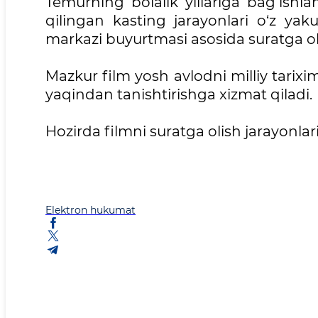
Temurning bolalik yillariga bag‘ishl
qilingan kasting jarayonlari o‘z yaku
markazi buyurtmasi asosida suratga 
Mazkur film yosh avlodni milliy tarixi
yaqindan tanishtirishga xizmat qiladi.
Hozirda filmni suratga olish jarayonla
Elektron hukumat