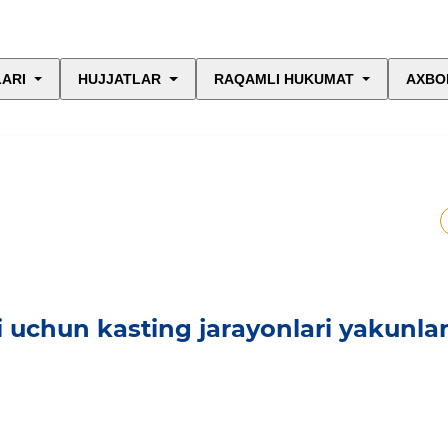
LARI
HUJJATLAR
RAQAMLI HUKUMAT
AXBO
i uchun kasting jarayonlari yakunla