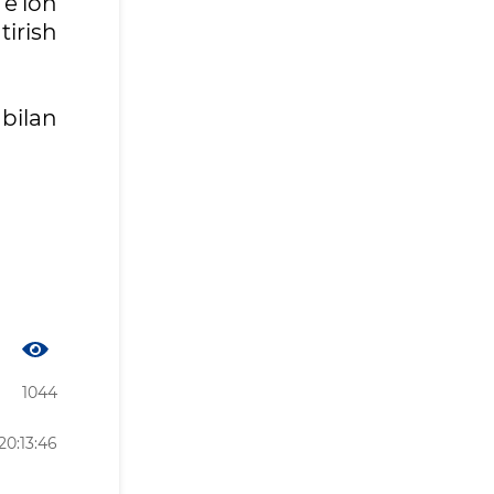
e’lon
tirish
 bilan
1044
20:13:46