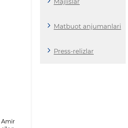
Majlislar
Matbuot anjumanlari
Press-relizlar
 Amir