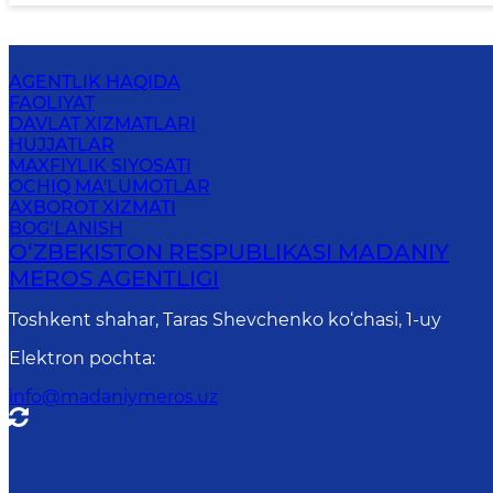
AGENTLIK HAQIDA
FAOLIYAT
DAVLAT XIZMATLARI
HUJJATLAR
MAXFIYLIK SIYOSATI
OCHIQ MA'LUMOTLAR
AXBOROT XIZMATI
BOG‘LANISH
O‘ZBEKISTON RESPUBLIKASI MADANIY
MEROS AGENTLIGI
Toshkent shahar, Taras Shevchenko ko‘chasi, 1-uy
Elektron pochta
:
info@madaniymeros.uz