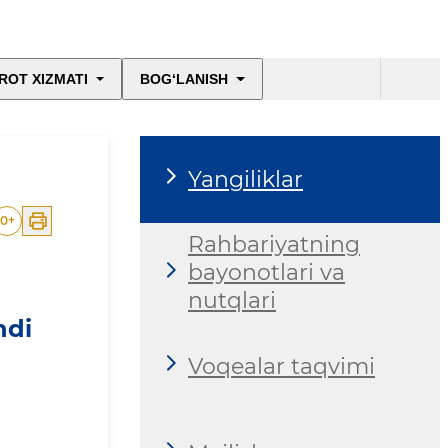
ROT XIZMATI
BOG‘LANISH
Yangiliklar
0
+
Rahbariyatning
bayonotlari va
nutqlari
ndi
Voqealar taqvimi