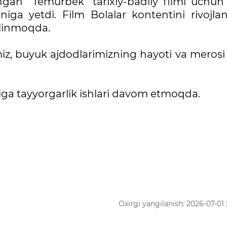
angan “Temurbek” tarixiy-badiiy filmi uchun 
niga yetdi. Film Bolalar kontentini rivojlan
olinmoqda.
miz, buyuk ajdodlarimizning hayoti va merosi
riga tayyorgarlik ishlari davom etmoqda.
Oxirgi yangilanish: 2026-07-01 