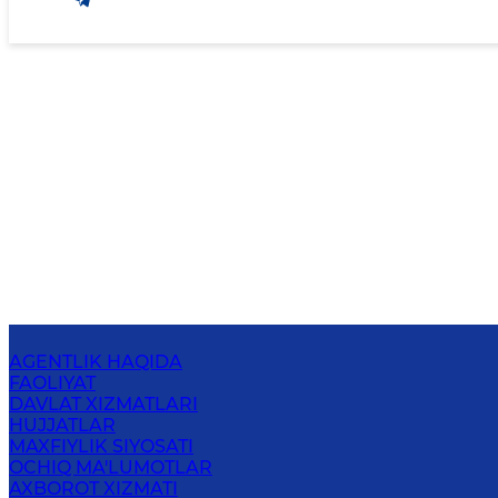
AGENTLIK HAQIDA
FAOLIYAT
DAVLAT XIZMATLARI
HUJJATLAR
MAXFIYLIK SIYOSATI
OCHIQ MA'LUMOTLAR
AXBOROT XIZMATI