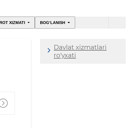
ROT XIZMATI
BOG‘LANISH
Davlat xizmatlari
ro'yxati