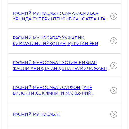
АЛЕКСАНДР ФЕДИН ТОМОНИДАН БАРПО
ЭТИЛГАН БОҒ ТАҚДИРИ ҲАМДА УНИНГ
САЛОМАТЛИГИ БИЛАН БОҒЛИҚ ҲОЛАТ
РАСМИЙ МУНОСАБАТ: САМАРАСИЗ БОҒ
ЮЗАСИДАН ХАБАРЛАР ТАРҚАЛДИ.
ЎРНИДА СУПЕРИНТЕНСИВ САНОАТЛАШГАН
БОҒ ТАШКИЛ ЭТИЛАДИ
РАСМИЙ МУНОСАБАТ: ХЎЖАЛИК
ҚИЙМАТИНИ ЙЎҚОТГАН, ҚУРИГАН ЁКИ
КАСАЛЛАНГАН ДАРАХТЛАР КЕСИЛМОҚДА -
ЭКОЛОГИЯ БОШҚАРМАСИ
РАСМИЙ МУНОСАБАТ: ХОТИН-ҚИЗЛАР
ФАОЛИ АНИҚЛАГАН ҲОЛАТ БЎЙИЧА ЖАБР­
ЛАН­УВЧИ АЁЛ ВА УНИНГ ФАРЗАНДИ
ҲУҚУҚИЙ ВА ТИББИЙ МУҲОФАЗАГА
ОЛИНГАН
РАСМИЙ МУНОСАБАТ: СУРХОНДАРЁ
ВИЛОЯТИ ҲОКИМЛИГИ МАЖБУРИЙ
МЕҲНАТНИНГ ҲАР ҚАНДАЙ ШАКЛИНИ
ҚОРАЛАЙДИ
РАСМИЙ МУНОСАБАТ