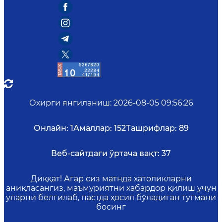
Охирги янгиланиш
:
2026-08-05 09:56:26
Онлайн:
1
Амаллар:
152
Ташрифлар:
89
Веб-сайтдаги ўртача вақт:
37
Диққат! Агар сиз матнда хатоликларни
аниқласангиз, маъмуриятни хабардор қилиш учун
уларни белгилаб, пастда ҳосил бўладиган тугмани
босинг