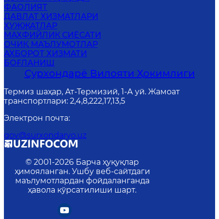
ФАОЛИЯТ
ДАВЛАТ ХИЗМАТЛАРИ
ҲУЖЖАТЛАР
MАХФИЙЛИК СИЁСАТИ
ОЧИҚ МАЪЛУМОТЛАР
АХБОРОТ ХИЗМАТИ
БОҒЛАНИШ
Сурхондарё Вилояти Ҳокимлиги
Термиз шаҳар, Ат-Термизий, 1-А уй. Жамоат
транспортлари: 2,4,8,222,17,13,5
Электрон почта
:
gov@surxondaryo.uz
© 2001-
2026
Барча ҳуқуқлар
ҳимояланган. Ушбу веб-сайтдаги
маълумотлардан фойдаланганда
ҳавола кўрсатилиши шарт.