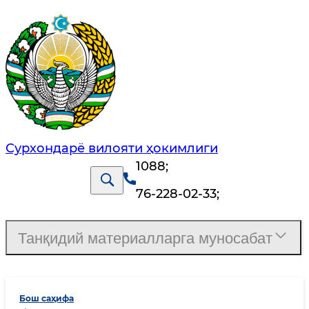
Сурхондарё вилояти ҳокимлиги
1088
;
76-228-02-33
;
Танқидий материалларга муносабат
Бош саҳифа