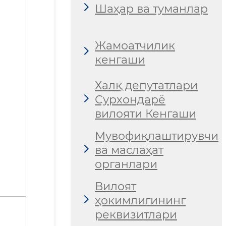
Шаҳар ва туманлар
Жамоатчилик
кенгаши
Халқ депутатлари
Сурхондарё
вилояти Кенгаши
Мувофиқлаштирувчи
ва маслаҳат
органлари
Вилоят
ҳокимлигининг
реквизитлари