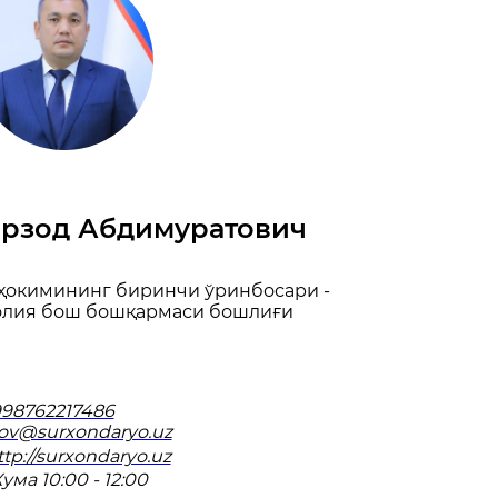
рзод Абдимуратович
 ҳокимининг биринчи ўринбосари -
олия бош бошқармаси бошлиғи
998762217486
ov@surxondaryo.uz
ttp://surxondaryo.uz
ума 10:00 - 12:00