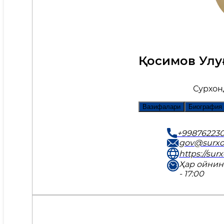
Қосимов Улу
Сурхон
Вазифалари
Биография
+998762230
gov@surxo
https://sur
Ҳар ойнин
- 17:00