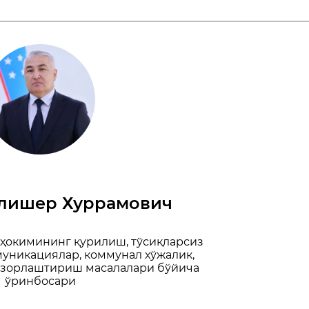
лишер Хуррамович
 ҳокимининг қурилиш, тўсиқларсиз
муникациялар, коммунал хўжалик,
амзорлаштириш масалалари бўйича
ўринбосари