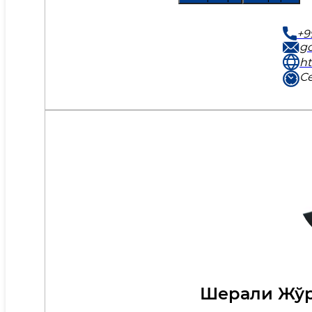
+9
g
ht
Се
Шерали Жўр