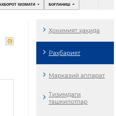
АХБОРОТ ХИЗМАТИ
БОҒЛАНИШ
Ҳокимият ҳақида
Раҳбарият
Марказий аппарат
Тизимдаги
ташкилотлар