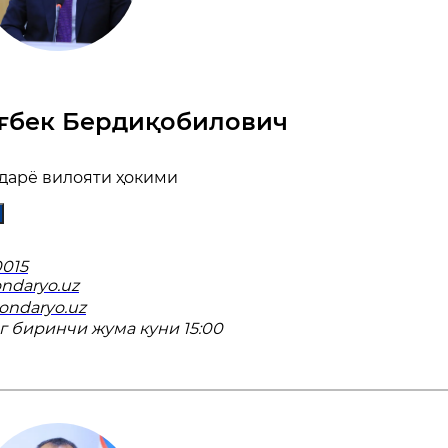
ғбек Бердиқобилович
дарё вилояти ҳокими
015
ndaryo.uz
xondaryo.uz
г биринчи жума куни 15:00