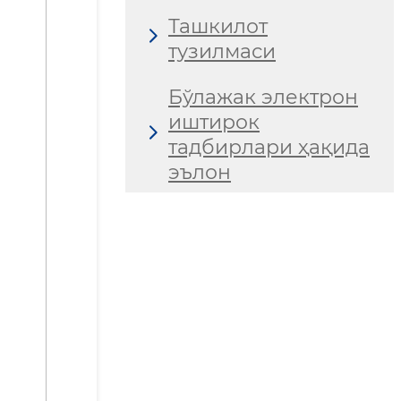
Ташкилот
тузилмаси
Бўлажак электрон
иштирок
тадбирлари ҳақида
эълон