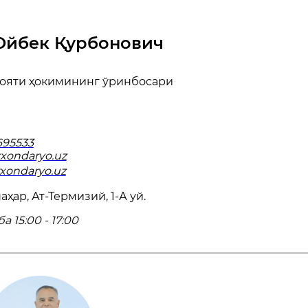
Ойбек Қурбонович
ояти ҳокимининг ўринбосари
695533
xondaryo.uz
rxondaryo.uz
ҳар, Ат-Термизий, 1-А уй.
 15:00 - 17:00