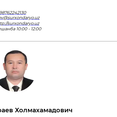
98762242130
ov@surxondaryo.uz
tp://surxondaryo.uz
шанба 10:00 - 12:00
аев Холмахамадович