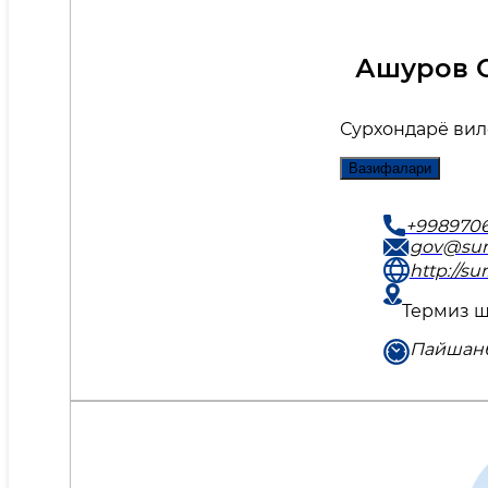
Ашуров 
Сурхондарё вил
Вазифалари
+998970
gov@sur
http://su
Термиз ша
Пайшанба