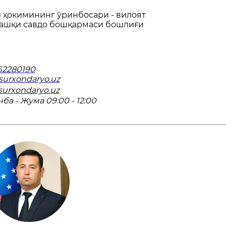
 ҳокимининг ўринбосари - вилоят
ташқи савдо бошқармаси бошлиғи
62280190
urxondaryo.uz
/surxondaryo.uz
ба - Жума 09:00 - 12:00