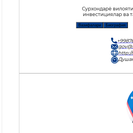
Сурхондарё вилояти
инвестициялар ва 
Вазифалари
Биография
+9987
gov@s
http:/
Душан