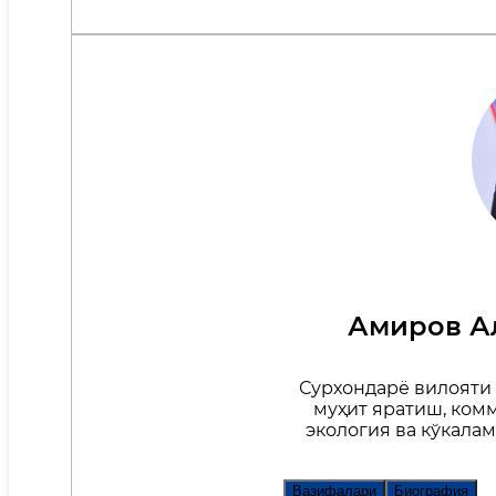
Амиров А
Сурхондарё вилояти
муҳит яратиш, ком
экология ва кўкал
Вазифалари
Биография