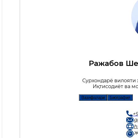
Ражабов Ше
Сурхондарё вилояти
Иқтисодиёт ва м
Вазифалари
Биография
+
g
h
Ж