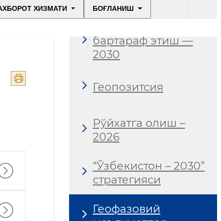
АХБОРОТ ХИЗМАТИ
БОҒЛАНИШ
Бюрократияни
бартараф этиш —
2030
Геопозитсия
Рўйхатга олиш –
2026
“Ўзбекистон – 2030”
стратегияси
Геофазовий