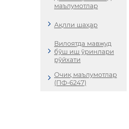
маълумотлар
Ақлли шаҳар
Вилоятда мавжуд
бўш иш ўринлари
рўйхати
Очиқ маълумотлар
(ПФ-6247)